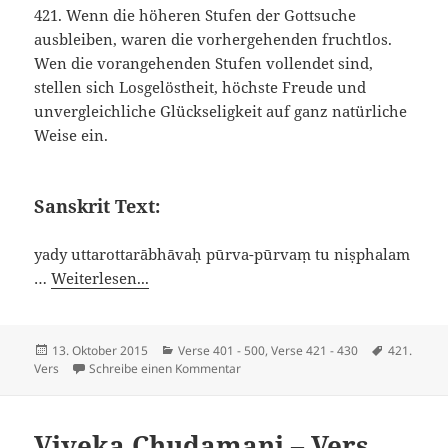
421. Wenn die höheren Stufen der Gottsuche
ausbleiben, waren die vorhergehenden fruchtlos.
Wen die vorangehenden Stufen vollendet sind,
stellen sich Losgelöstheit, höchste Freude und
unvergleichliche Glückseligkeit auf ganz natürliche
Weise ein.
Sanskrit Text:
yady uttarottarābhāvaḥ pūrva-pūrvaṃ tu niṣphalam
…
Weiterlesen...
Veröffentlicht
Kategorien
Schlagwör
13. Oktober 2015
Verse 401 - 500
,
Verse 421 - 430
421.
am
zu Viveka Chudamani – Vers 421
Vers
Schreibe einen Kommentar
Viveka Chudamani – Vers