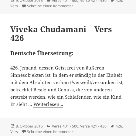
Veröffentlicht
Kategorien
Schlagwört
9. Oktober 2015
Verse 401 - 500
,
Verse 421 - 430
425.
am
zu Viveka Chudamani – Vers 425
Vers
Schreibe einen Kommentar
Viveka Chudamani – Vers
426
Deutsche Übersetzung:
426. Jemand, dessen Geist frei von äußeren
Sinnesobjekten ist, in dem er ständig in der Einheit
mit dem Absoluten verharrt/verweilt/versunken ist,
betrachtet Besitz und Genuss, die von anderen
erstrebt werden, wie ein Schlafender, wie ein Kind.
Er sieht …
Weiterlesen...
Veröffentlicht
Kategorien
Schlagwört
8. Oktober 2015
Verse 401 - 500
,
Verse 421 - 430
426.
am
zu Viveka Chudamani – Vers 426
Vers
Schreibe einen Kommentar