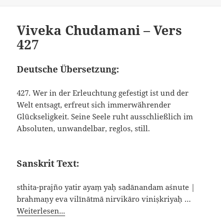
Viveka Chudamani – Vers
427
Deutsche Übersetzung:
427. Wer in der Erleuchtung gefestigt ist und der
Welt entsagt, erfreut sich immerwährender
Glückseligkeit. Seine Seele ruht ausschließlich im
Absoluten, unwandelbar, reglos, still.
Sanskrit Text:
sthita-prajño yatir ayaṃ yaḥ sadānandam aśnute |
brahmaṇy eva vilīnātmā nirvikāro viniṣkriyaḥ …
Weiterlesen...