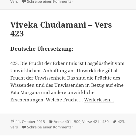
am
zu Viveka Chudamani – Vers 422
Vers
Schreibe einen Kommentar
Viveka Chudamani – Vers
423
Deutsche Übersetzung:
423. Die Frucht der Erkenntnis ist Losgelöstheit vom
Unwirklichen. Anhaftung ans Unwirkliche gilt als
Frucht der Unwissenheit. Das sind die Früchte des
Wissenden und des Unwissenden in Bezug auf eine
Fata Morgana und andere unwirkliche
Erscheinungen. Welche Frucht …
Weiterlesen...
Veröffentlicht
Kategorien
Schlagwör
11. Oktober 2015
Verse 401 - 500
,
Verse 421 - 430
423.
am
zu Viveka Chudamani – Vers 423
Vers
Schreibe einen Kommentar