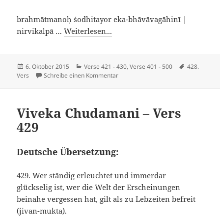
brahmātmanoḥ śodhitayor eka-bhāvāvagāhinī |
nirvikalpā …
Weiterlesen...
Veröffentlicht
Kategorien
Schlagwört
6. Oktober 2015
Verse 421 - 430
,
Verse 401 - 500
428.
am
zu Viveka Chudamani – Vers 428
Vers
Schreibe einen Kommentar
Viveka Chudamani – Vers
429
Deutsche Übersetzung:
429. Wer ständig erleuchtet und immerdar
glückselig ist, wer die Welt der Erscheinungen
beinahe vergessen hat, gilt als zu Lebzeiten befreit
(jivan-mukta).