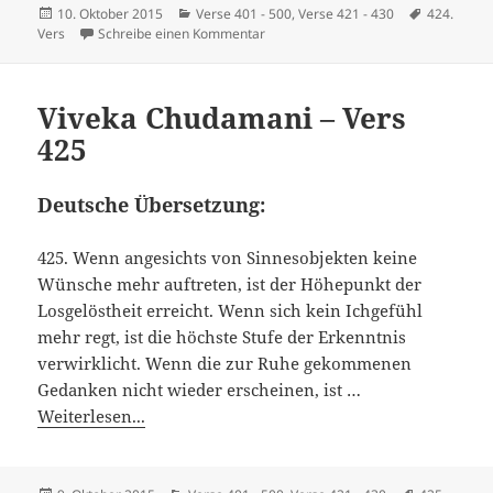
Veröffentlicht
Kategorien
Schlagwör
10. Oktober 2015
Verse 401 - 500
,
Verse 421 - 430
424.
am
zu Viveka Chudamani – Vers 424
Vers
Schreibe einen Kommentar
Viveka Chudamani – Vers
425
Deutsche Übersetzung:
425. Wenn angesichts von Sinnesobjekten keine
Wünsche mehr auftreten, ist der Höhepunkt der
Losgelöstheit erreicht. Wenn sich kein Ichgefühl
mehr regt, ist die höchste Stufe der Erkenntnis
verwirklicht. Wenn die zur Ruhe gekommenen
Gedanken nicht wieder erscheinen, ist …
Weiterlesen...