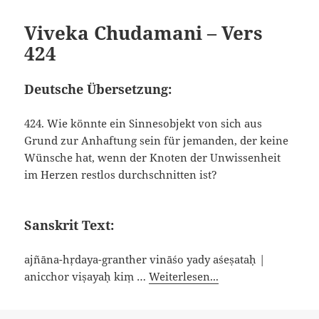
Viveka Chudamani – Vers
424
Deutsche Übersetzung:
424. Wie könnte ein Sinnesobjekt von sich aus
Grund zur Anhaftung sein für jemanden, der keine
Wünsche hat, wenn der Knoten der Unwissenheit
im Herzen restlos durchschnitten ist?
Sanskrit Text:
ajñāna-hṛdaya-granther vināśo yady aśeṣataḥ |
anicchor viṣayaḥ kiṃ …
Weiterlesen...