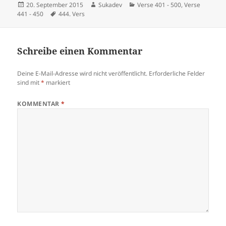
Veröffentlicht
Autor
Kategorien
20. September 2015
Sukadev
Verse 401 - 500
,
Verse
am
Schlagwörter
441 - 450
444. Vers
Schreibe einen Kommentar
Deine E-Mail-Adresse wird nicht veröffentlicht.
Erforderliche Felder
sind mit
*
markiert
KOMMENTAR
*