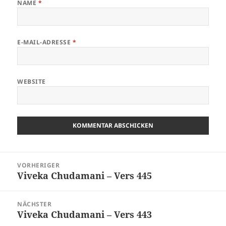
NAME
*
E-MAIL-ADRESSE
*
WEBSITE
Beitragsnavigation
VORHERIGER
Viveka Chudamani – Vers 445
Vorheriger
Beitrag:
NÄCHSTER
Viveka Chudamani – Vers 443
Nächster