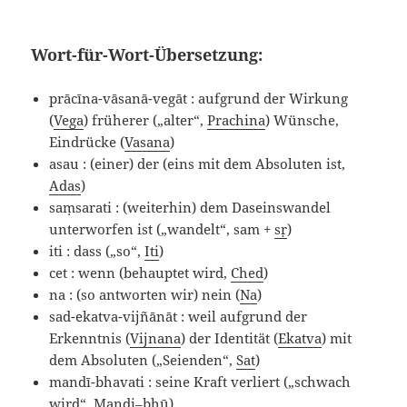
Wort-für-Wort-Übersetzung:
prācīna-vāsanā-vegāt : aufgrund der Wirkung
(
Vega
) früherer („alter“,
Prachina
) Wünsche,
Eindrücke (
Vasana
)
asau : (einer) der (eins mit dem Absoluten ist,
Adas
)
saṃsarati : (weiterhin) dem Daseinswandel
unterworfen ist („wandelt“, sam +
sṛ
)
iti : dass („so“,
Iti
)
cet : wenn (behauptet wird,
Ched
)
na : (so antworten wir) nein (
Na
)
sad-ekatva-vijñānāt : weil aufgrund der
Erkenntnis (
Vijnana
) der Identität (
Ekatva
) mit
dem Absoluten („Seienden“,
Sat
)
mandī-bhavati : seine Kraft verliert („schwach
wird“,
Mandi
–
bhū
)