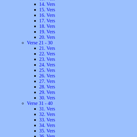
14. Vers
15. Vers
16. Vers
17. Vers
18. Vers
19. Vers
20. Vers
Verse 21 - 30
21. Vers
22. Vers
23. Vers
24. Vers
25. Vers
26. Vers
27. Vers
28. Vers
29. Vers
30. Vers
Verse 31 - 40
31. Vers
32. Vers
33. Vers
34. Vers
35. Vers
36. Vers