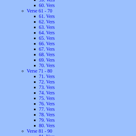
60. Vers
Verse 61 - 70
61. Vers
62. Vers
63. Vers
64. Vers
65. Vers
66. Vers
67. Vers
68. Vers
69. Vers
70. Vers
Verse 71 - 80
71. Vers
72. Vers
73. Vers
74. Vers
75. Vers
76. Vers
77. Vers
78. Vers
79. Vers
80. Vers
Verse 81 - 90