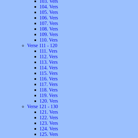
103. Vers
104. Vers
105. Vers
106. Vers
107. Vers
108. Vers
109. Vers
110. Vers
Verse 111 - 120
111. Vers
112. Vers
113. Vers
114. Vers
115. Vers
116. Vers
117. Vers
118. Vers
119. Vers
120. Vers
Verse 121 - 130
121. Vers
122. Vers
123. Vers
124. Vers
125. Vers