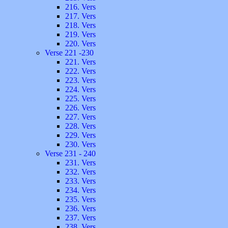
216. Vers
217. Vers
218. Vers
219. Vers
220. Vers
Verse 221 -230
221. Vers
222. Vers
223. Vers
224. Vers
225. Vers
226. Vers
227. Vers
228. Vers
229. Vers
230. Vers
Verse 231 - 240
231. Vers
232. Vers
233. Vers
234. Vers
235. Vers
236. Vers
237. Vers
238. Vers