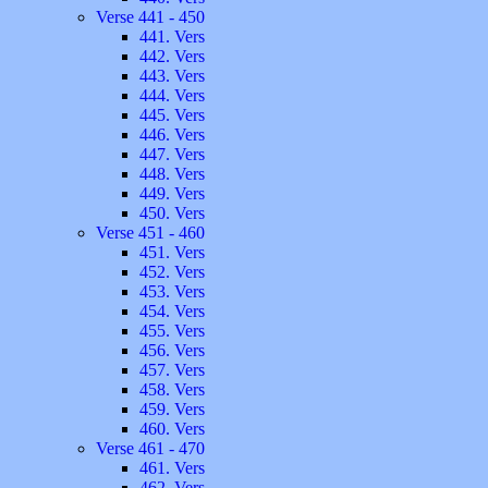
Verse 441 - 450
441. Vers
442. Vers
443. Vers
444. Vers
445. Vers
446. Vers
447. Vers
448. Vers
449. Vers
450. Vers
Verse 451 - 460
451. Vers
452. Vers
453. Vers
454. Vers
455. Vers
456. Vers
457. Vers
458. Vers
459. Vers
460. Vers
Verse 461 - 470
461. Vers
462. Vers