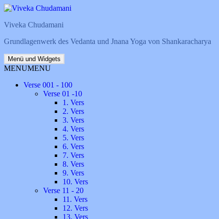
Zum
Inhalt
Viveka Chudamani
springen
Grundlagenwerk des Vedanta und Jnana Yoga von Shankaracharya
Menü und Widgets
MENU
MENU
Verse 001 - 100
Verse 01 -10
1. Vers
2. Vers
3. Vers
4. Vers
5. Vers
6. Vers
7. Vers
8. Vers
9. Vers
10. Vers
Verse 11 - 20
11. Vers
12. Vers
13. Vers