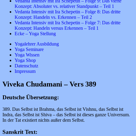
Vedanta Intensiv mit Ira Schepetin – Folge 9: Das vierte
Konzept: Absoluter vs. relativer Standpunkt – Teil 1
Vedanta Intensiv mit Ira Schepetin – Folge 8: Das dritte
Konzept: Handeln vs. Erkennen – Teil 2
Vedanta Intensiv mit Ira Schepetin – Folge 7: Das dritte
Konzept: Handeln versus Erkennen – Teil 1
Ecke – Yoga Stellung
Yogalehrer Ausbildung
Yoga Seminare
Yoga Wissen
Yoga Shop
Datenschutz
Impressum
Viveka Chudamani – Vers 389
Deutsche Übersetzung:
389. Das Selbst ist Brahma, das Selbst ist Vishnu, das Selbst ist
Indra, das Selbst ist Shiva – das Selbst ist dieses ganze Universum.
In der Tat existiert nichts außer dem Selbst.
Sanskrit Text: