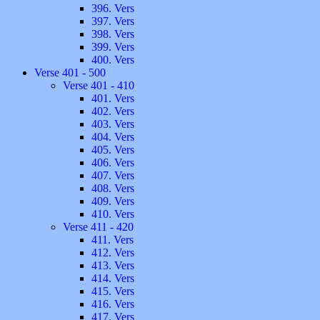
396. Vers
397. Vers
398. Vers
399. Vers
400. Vers
Verse 401 - 500
Verse 401 - 410
401. Vers
402. Vers
403. Vers
404. Vers
405. Vers
406. Vers
407. Vers
408. Vers
409. Vers
410. Vers
Verse 411 - 420
411. Vers
412. Vers
413. Vers
414. Vers
415. Vers
416. Vers
417. Vers