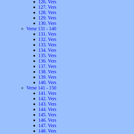
126. Vers
127. Vers
128. Vers
129. Vers
130. Vers
Verse 131 - 140
131. Vers
132. Vers
133. Vers
134. Vers
135. Vers
136. Vers
137. Vers
138. Vers
139. Vers
140. Vers
Verse 141 - 150
141. Vers
142. Vers
143. Vers
144. Vers
145. Vers
146. Vers
147. Vers
148. Vers