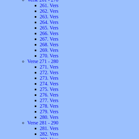
261. Vers
262. Vers
263. Vers
264. Vers
265. Vers
266. Vers
267. Vers
268. Vers
269. Vers
270. Vers
Verse 271 - 280
271. Vers
272. Vers
273. Vers
274. Vers
275. Vers
276. Vers
277. Vers
278. Vers
279. Vers
280. Vers
Verse 281 - 290
281. Vers
282. Vers