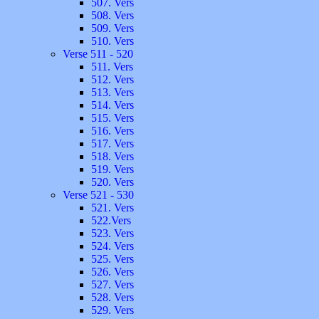
507. Vers
508. Vers
509. Vers
510. Vers
Verse 511 - 520
511. Vers
512. Vers
513. Vers
514. Vers
515. Vers
516. Vers
517. Vers
518. Vers
519. Vers
520. Vers
Verse 521 - 530
521. Vers
522.Vers
523. Vers
524. Vers
525. Vers
526. Vers
527. Vers
528. Vers
529. Vers