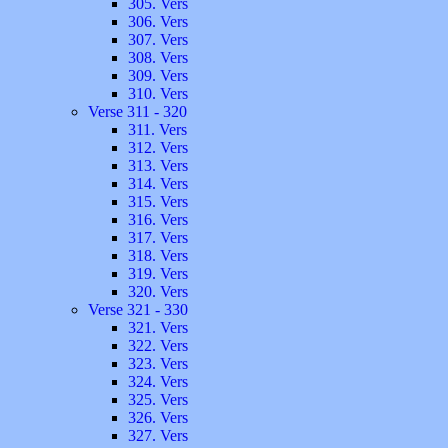
305. Vers
306. Vers
307. Vers
308. Vers
309. Vers
310. Vers
Verse 311 - 320
311. Vers
312. Vers
313. Vers
314. Vers
315. Vers
316. Vers
317. Vers
318. Vers
319. Vers
320. Vers
Verse 321 - 330
321. Vers
322. Vers
323. Vers
324. Vers
325. Vers
326. Vers
327. Vers