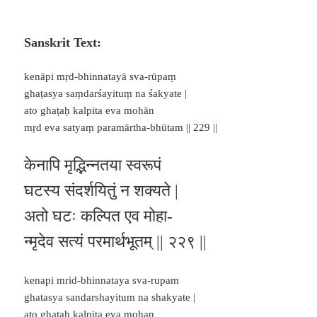
Sanskrit Text:
kenāpi mṛd-bhinnatayā sva-rūpaṃ
ghaṭasya saṃdarśayituṃ na śakyate |
ato ghaṭaḥ kalpita eva mohān
mṛd eva satyaṃ paramārtha-bhūtam || 229 ||
केनापि मृद्भिन्नतया स्वरूपं
घटस्य संदर्शयितुं न शक्यते |
अतो घटः कल्पित एव मोहा-
न्मृदेव सत्यं परमार्थभूतम् || २२९ ||
kenapi mrid-bhinnataya sva-rupam
ghatasya sandarshayitum na shakyate |
ato ghatah kalpita eva mohan