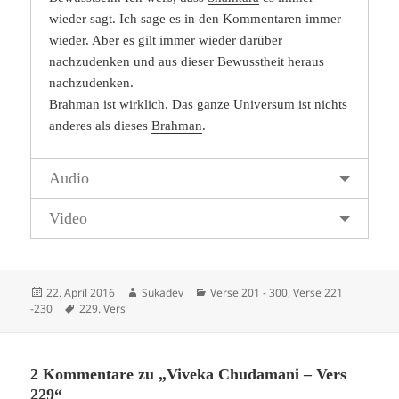
wieder sagt. Ich sage es in den Kommentaren immer
wieder. Aber es gilt immer wieder darüber
nachzudenken und aus dieser
Bewusstheit
heraus
nachzudenken.
Brahman ist wirklich. Das ganze Universum ist nichts
anderes als dieses
Brahman
.
Audio
Video
Veröffentlicht
Autor
Kategorien
22. April 2016
Sukadev
Verse 201 - 300
,
Verse 221
am
Schlagwörter
-230
229. Vers
2 Kommentare zu „Viveka Chudamani – Vers
229“