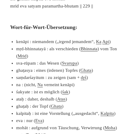
mrid eva satyam paramartha-bhutam || 229 ||
Wort-für-Wort-Übersetzung:
kenāpi : niemandem („irgend jemandem“,
Ka
Api
)
mṛd-bhinnatayā : als verschieden (
Bhinnata
) vom Ton
(
Mrid
)
sva-rūpam : das Wesen (
Svarupa
)
ghaṭasya : eines (irdenen) Topfes (
Ghata
)
saṃdarśayitum : zu zeigen (sam +
dṛś
)
na : (nicht,
Na
verneint kenāpi)
śakyate : ist es möglich (
śak
)
ataḥ : daher, deshalb (
Atas
)
ghaṭaḥ : der Topf (
Ghata
)
kalpitaḥ : ist eine Vorstellung („ausgedacht“,
Kalpita
)
eva : nur (
Eva
)
mohāt : aufgrund von Täuschung, Verwirrung (
Moha
)