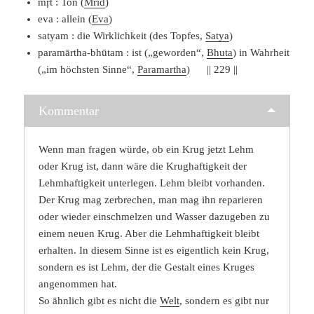
mṛt : Ton (
Mrid
)
eva : allein (
Eva
)
satyam : die Wirklichkeit (des Topfes,
Satya
)
paramārtha-bhūtam : ist („geworden“,
Bhuta
) in Wahrheit
(„im höchsten Sinne“,
Paramartha
) || 229 ||
Kommentar
Wenn man fragen würde, ob ein Krug jetzt Lehm
oder Krug ist, dann wäre die Krughaftigkeit der
Lehmhaftigkeit unterlegen. Lehm bleibt vorhanden.
Der Krug mag zerbrechen, man mag ihn reparieren
oder wieder einschmelzen und Wasser dazugeben zu
einem neuen Krug. Aber die Lehmhaftigkeit bleibt
erhalten. In diesem Sinne ist es eigentlich kein Krug,
sondern es ist Lehm, der die Gestalt eines Kruges
angenommen hat.
So ähnlich gibt es nicht die
Welt
, sondern es gibt nur