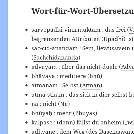
Wort-für-Wort-Übersetzu
sarvopādhi-vinirmuktam : das frei (
V
begrenzenden Attributen (
Upadhi
) ist
sac-cid-ānandam : Sein, Bewusstsein 
(
Sachchidananda
)
advayam : über das nicht-duale (
Adv
bhāvaya : meditiere (
bhū
)
ātmānam : Selbst (
Atman
)
ātma-stham : das sich in dier selbst b
na : nicht (
Na
)
bhūyaḥ : mehr (
Bhuyas
)
kalpase : (dann) fällst du anheim („wi
adhvane : dem Weg (des Daseinswan