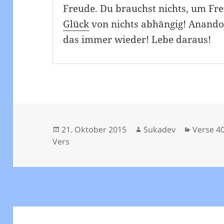
Freude. Du brauchst nichts, um Fr
Glück
von nichts abhängig! Anandoh
das immer wieder! Lebe daraus!
Veröffentlicht
Autor
Kategor
21. Oktober 2015
Sukadev
Verse 40
am
Vers