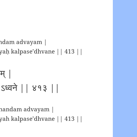
andam advayam |
aḥ kalpase’dhvane || 413 ||
यम् |
से ऽध्वने || ४१३ ||
-anandam advayam |
ah kalpase’dhvane || 413 ||