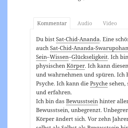
Kommentar
Audio
Video
Du bist
Sat-Chid-Ananda
. Eine sch
auch
Sat-Chid-Ananda-Swarupoha
Sein
–
Wissen
–
Glückseligkeit
. Ich b
physischen
Körper
. Ich kann dies
und wahrnehmen und spüren. Ich bi
Psyche. Ich kann die
Psyche
sehen,
und erfahren.
Ich bin das
Bewusstsein
hinter alle
Bewusstsein, unbegrenzt. Unbegre
Körper ändert sich. Vor zehn Jahre
selbst als
Selbst
als Bewusstsein bin