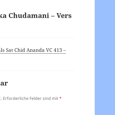
ka Chudamani – Vers
als Sat Chid Ananda VC 413 –
tar
.
Erforderliche Felder sind mit
*