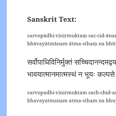
Sanskrit Text:
sarvopādhi-vinirmuktaṃ sac-cid-ān
bhāvayātmānam ātma-sthaṃ na bhūy
सर्वोपाधिविनिर्मुक्तं सच्चिदानन्दमद्व
भावयात्मानमात्मस्थं न भूयः कल्प
sarvopadhi-vinirmuktam sach-chid
bhavayatmanam atma-stham na bhuy