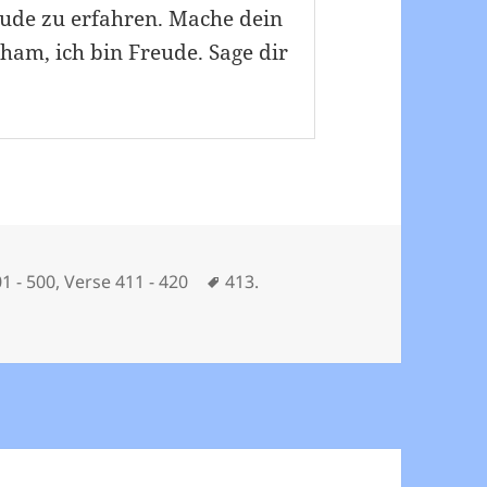
eude zu erfahren. Mache dein
am, ich bin Freude. Sage dir
ien
Schlagwörter
1 - 500
,
Verse 411 - 420
413.