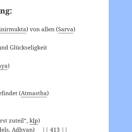
ng:
inirmukta
) von allen (
Sarva
)
und Glückseligkeit
aya
)
efindet (
Atmastha
)
rst zuteil“,
kḷp
)
dels,
Adhvan
) || 413 ||