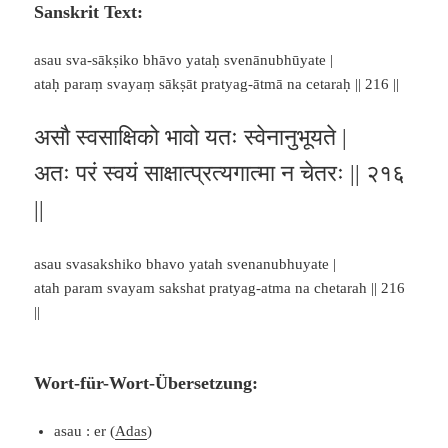
Sanskrit Text:
asau sva-sākṣiko bhāvo yataḥ svenānubhūyate |
ataḥ paraṃ svayaṃ sākṣāt pratyag-ātmā na cetaraḥ || 216 ||
असौ स्वसाक्षिको भावो यतः स्वेनानुभूयते |
अतः परं स्वयं साक्षात्प्रत्यगात्मा न चेतरः || २१६
||
asau svasakshiko bhavo yatah svenanubhuyate |
atah param svayam sakshat pratyag-atma na chetarah || 216
||
Wort-für-Wort-Übersetzung:
asau : er (
Adas
)