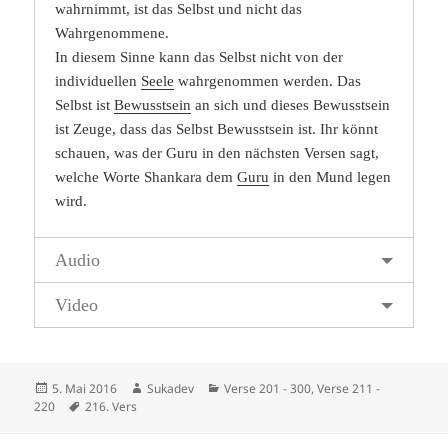
wahrnimmt, ist das Selbst und nicht das
Wahrgenommene.
In diesem Sinne kann das Selbst nicht von der
individuellen
Seele
wahrgenommen werden. Das
Selbst ist
Bewusstsein
an sich und dieses Bewusstsein
ist Zeuge, dass das Selbst Bewusstsein ist. Ihr könnt
schauen, was der Guru in den nächsten Versen sagt,
welche Worte Shankara dem
Guru
in den Mund legen
wird.
Audio
Video
Veröffentlicht
Autor
Kategorien
5. Mai 2016
Sukadev
Verse 201 - 300
,
Verse 211 -
am
Schlagwörter
220
216. Vers