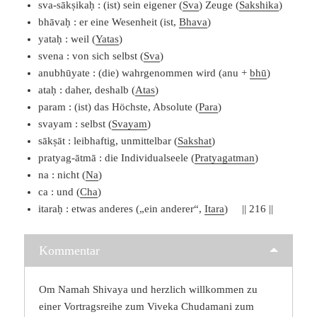
sva-sākṣikaḥ : (ist) sein eigener (
Sva
) Zeuge (
Sakshika
)
bhāvaḥ : er eine Wesenheit (ist,
Bhava
)
yataḥ : weil (
Yatas
)
svena : von sich selbst (
Sva
)
anubhūyate : (die) wahrgenommen wird (anu +
bhū
)
ataḥ : daher, deshalb (
Atas
)
param : (ist) das Höchste, Absolute (
Para
)
svayam : selbst (
Svayam
)
sākṣāt : leibhaftig, unmittelbar (
Sakshat
)
pratyag-ātmā : die Individualseele (
Pratyagatman
)
na : nicht (
Na
)
ca : und (
Cha
)
itaraḥ : etwas anderes („ein anderer“,
Itara
) || 216 ||
Kommentar
Om Namah Shivaya und herzlich willkommen zu
einer Vortragsreihe zum Viveka Chudamani zum