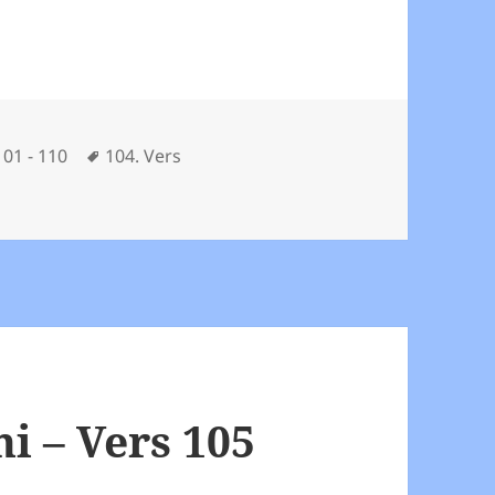
Schlagwörter
101 - 110
104. Vers
 104
 – Vers 105