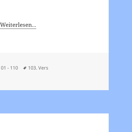
…
Weiterlesen...
Schlagwörter
101 - 110
103. Vers
103