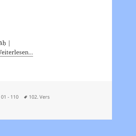
āḥ |
eiterlesen...
Schlagwörter
101 - 110
102. Vers
 102