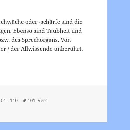
schwäche oder -schärfe sind die
ugen. Ebenso sind Taubheit und
zw. des Sprechorgans. Von
er / der Allwissende unberührt.
Schlagwörter
101 - 110
101. Vers
101