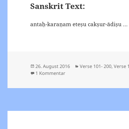
Sanskrit Text:
antaḥ-karaṇam eteṣu cakṣur-ādiṣu 
Veröffentlicht
Kategorien
26. August 2016
Verse 101- 200
,
Verse 
am
zu Viveka Chudamani – Vers 
1 Kommentar