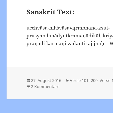
Sanskrit Text:
ucchvāsa-niḥśvāsavijṛmbhaṇa-kṣut-
prasyandanādyutkramaṇādikāḥ kriy
prāṇādi-karmāṇi vadanti taj-jñāḥ…
W
Veröffentlicht
Kategorien
27. August 2016
Verse 101- 200
,
Verse 
am
zu Viveka Chudamani – Vers
2 Kommentare