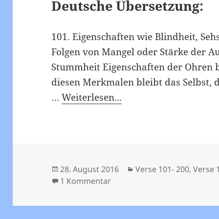
Deutsche Übersetzung:
101. Eigenschaften wie Blindheit, Seh
Folgen von Mangel oder Stärke der A
Stummheit Eigenschaften der Ohren b
diesen Merkmalen bleibt das Selbst, d
…
Weiterlesen...
Veröffentlicht
Kategorien
28. August 2016
Verse 101- 200
,
Verse 
am
zu Viveka Chudamani – Vers 
1 Kommentar