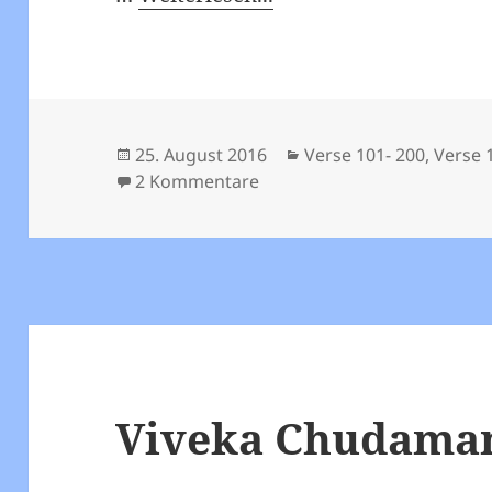
Veröffentlicht
Kategorien
25. August 2016
Verse 101- 200
,
Verse 
am
zu Viveka Chudamani – Vers
2 Kommentare
Viveka Chudamani