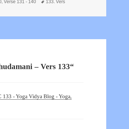
Schlagwörter
0
,
Verse 131 - 140
133. Vers
hudamani – Vers 133“
VC 133 - Yoga Vidya Blog - Yoga,