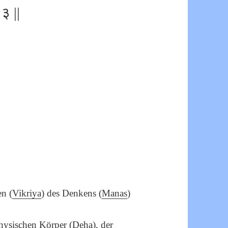
३ ||
n (
Vikriya
) des Denkens (
Manas
)
hysischen Körper (
Deha
), der