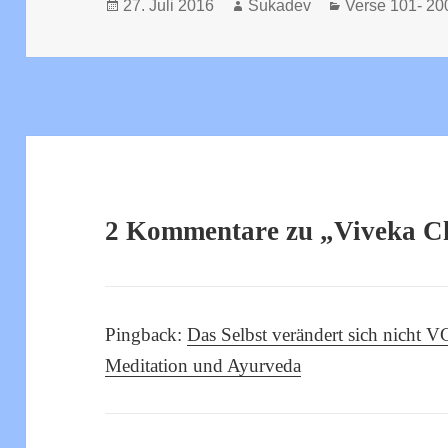
Veröffentlicht
Autor
Kategorien
27. Juli 2016
Sukadev
Verse 101- 20
am
2 Kommentare zu „Viveka C
Pingback:
Das Selbst verändert sich nicht 
Meditation und Ayurveda