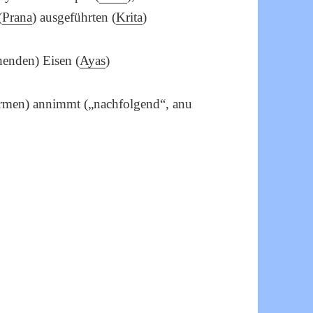
(
Prana
) ausgeführten (
Krita
)
henden) Eisen (
Ayas
)
ormen) annimmt („nachfolgend“, anu
|