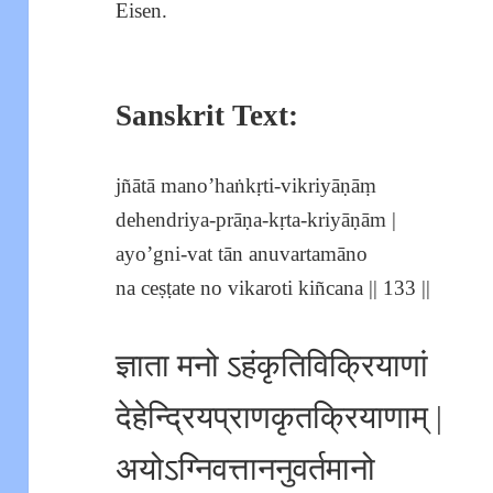
Eisen.
Sanskrit Text:
jñātā mano’haṅkṛti-vikriyāṇāṃ
dehendriya-prāṇa-kṛta-kriyāṇām |
ayo’gni-vat tān anuvartamāno
na ceṣṭate no vikaroti kiñcana || 133 ||
ज्ञाता मनो ऽहंकृतिविक्रियाणां
देहेन्द्रियप्राणकृतक्रियाणाम् |
अयोऽग्निवत्ताननुवर्तमानो