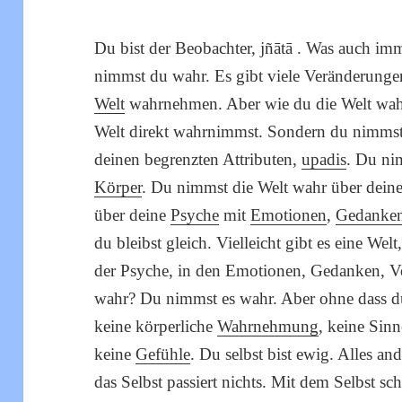
Du bist der Beobachter, jñātā . Was auch i
nimmst du wahr. Es gibt viele Veränderunge
Welt
wahrnehmen. Aber wie du die Welt wahr
Welt direkt wahrnimmst. Sondern du nimmst 
deinen begrenzten Attributen,
upadis
. Du ni
Körper
. Du nimmst die Welt wahr über dein
über deine
Psyche
mit
Emotionen
,
Gedanke
du bleibst gleich. Vielleicht gibt es eine Welt
der Psyche, in den Emotionen, Gedanken, Vo
wahr? Du nimmst es wahr. Aber ohne dass d
keine körperliche
Wahrnehmung
, keine Si
keine
Gefühle
. Du selbst bist ewig. Alles a
das Selbst passiert nichts. Mit dem Selbst sch