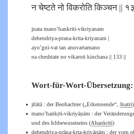
न चेष्टते नो विकरोति किञ्चन || १३
jnata mano’hankriti-vikriyanam
dehendriya-prana-krita-kriyanam |
ayo’gni-vat tan anuvartamano
na cheshtate no vikaroti kinchana || 133 ||
Wort-für-Wort-Übersetzung:
jñātā : der Beobachter („Erkennende“,
Jnatri
)
mano’haṅkṛti-vikriyāṇām : der Veränderunge
und des Ichbewusstseins (
Ahankriti
)
dehendriya-prāṇa-kṛta-kriyāṇām : der vom p