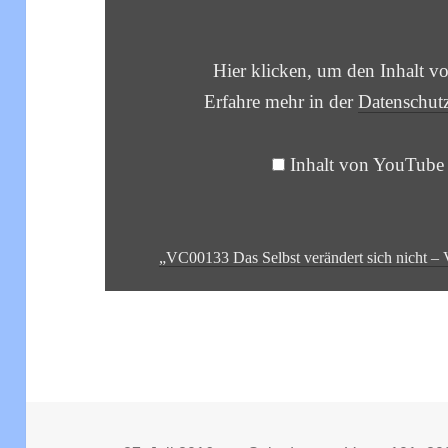
SELBST
VERÄNDERT
SICH
NICHT
Hier klicken, um den Inhalt 
–
VIVEKA
Erfahre mehr in der
Datenschut
CHUDAMANI
133.VERS“
VON
Inhalt von YouTube
YOUTUBE
ANZEIGEN
„VC00133 Das Selbst verändert sich nicht –