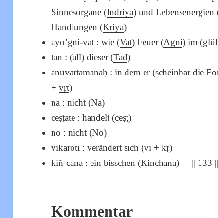
Sinnesorgane (
Indriya
) und Lebensenergien 
Handlungen (
Kriya
)
ayo’gni-vat : wie (
Vat
) Feuer (
Agni
) im (glü
tān : (all) dieser (
Tad
)
anuvartamānaḥ : in dem er (scheinbar die F
+
vṛt
)
na : nicht (
Na
)
ceṣṭate : handelt (
ceṣṭ
)
no : nicht (
No
)
vikaroti : verändert sich (vi +
kṛ
)
kiñ-cana : ein bisschen (
Kinchana
) || 133 |
Kommentar