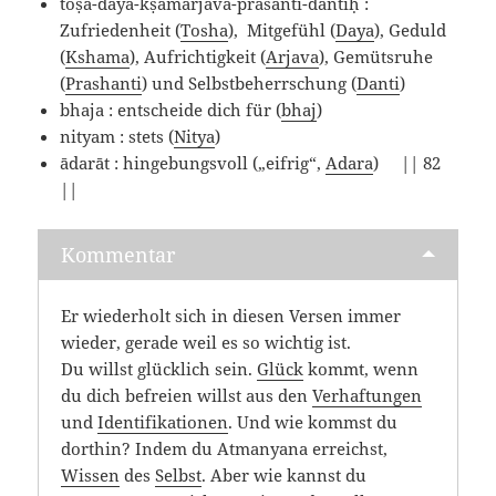
toṣa-dayā-kṣamārjava-praśānti-dāntīḥ :
Zufriedenheit (
Tosha
), Mitgefühl (
Daya
), Geduld
(
Kshama
), Aufrichtigkeit (
Arjava
), Gemütsruhe
(
Prashanti
) und Selbstbeherrschung (
Danti
)
bhaja : entscheide dich für (
bhaj
)
nityam : stets (
Nitya
)
ādarāt : hingebungsvoll („eifrig“,
Adara
) || 82
||
Kommentar
Er wiederholt sich in diesen Versen immer
wieder, gerade weil es so wichtig ist.
Du willst glücklich sein.
Glück
kommt, wenn
du dich befreien willst aus den
Verhaftungen
und
Identifikationen
. Und wie kommst du
dorthin? Indem du Atmanyana erreichst,
Wissen
des
Selbst
. Aber wie kannst du