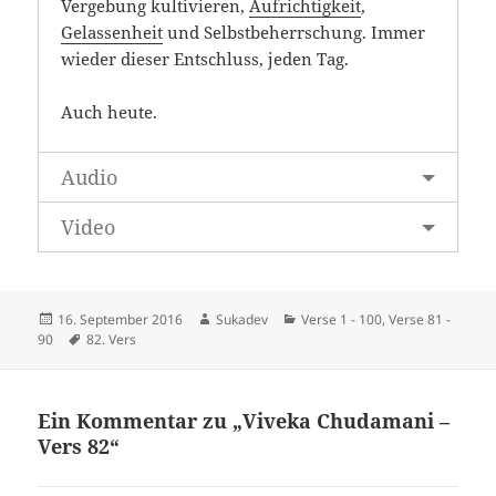
Vergebung kultivieren,
Aufrichtigkeit
,
Gelassenheit
und Selbstbeherrschung. Immer
wieder dieser Entschluss, jeden Tag.
Auch heute.
Audio
Video
Veröffentlicht
Autor
Kategorien
16. September 2016
Sukadev
Verse 1 - 100
,
Verse 81 -
am
Schlagwörter
90
82. Vers
Ein Kommentar zu „Viveka Chudamani –
Vers 82“