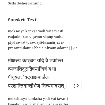
Selbstbeherrschung!
Sanskrit Text:
mokṣasya kāṅkṣā yadi vai tavāsti
tyajātidūrād viṣayān viṣaṃ yathā |
pīyūṣa-vat toṣa-dayā-kṣamārjava-
praśānti-dāntīr bhaja nityam ādarāt || 82 ||
मोक्षस्य काङ्क्षा यदि वै तवास्ति
त्यजातिदूराद्विषयान्विषं यथा |
पीयूषवत्तोषदयाक्षमार्जव-
प्रशान्तिदान्तीर्भज नित्यमादरात् || ८२ ||
mokshasya kanksha yadi vai tavasti
tyajatidurad vishayan visham yatha |