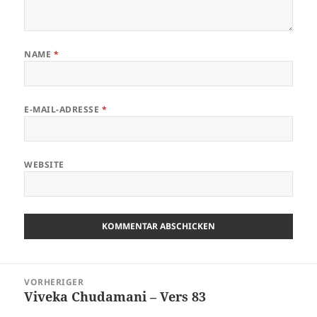
NAME
*
E-MAIL-ADRESSE
*
WEBSITE
Beitragsnavigation
VORHERIGER
Viveka Chudamani – Vers 83
Vorheriger
Beitrag: