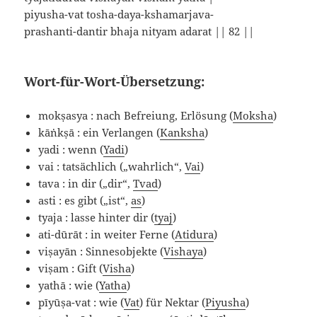
piyusha-vat tosha-daya-kshamarjava-
prashanti-dantir bhaja nityam adarat || 82 ||
Wort-für-Wort-Übersetzung:
mokṣasya : nach Befreiung, Erlösung (
Moksha
)
kāṅkṣā : ein Verlangen (
Kanksha
)
yadi : wenn (
Yadi
)
vai : tatsächlich („wahrlich“,
Vai
)
tava : in dir („dir“,
Tvad
)
asti : es gibt („ist“,
as
)
tyaja : lasse hinter dir (
tyaj
)
ati-dūrāt : in weiter Ferne (
Atidura
)
viṣayān : Sinnesobjekte (
Vishaya
)
viṣam : Gift (
Visha
)
yathā : wie (
Yatha
)
pīyūṣa-vat : wie (
Vat
) für Nektar (
Piyusha
)