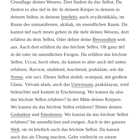
Grundlage deines Wesens. Dort findest du das Selbst. Du
findest es also tief in dir. In deinem Körper in deinem in
deinem Selbst, in deinem
Intellekt
, auch avyākritākāśa, im
Raum des unmanifesten, akāśaḥ, im unendlichen Raum. Du
kannst tief nach innen gehen in die tiefe deines Wesens, dort
erfährst du dein Selbst. Oder dehne deine
Bewusstheit
weit
aus. Auch dort erfährst du das höchste Selbst. Ob ganz tief
in dir oder im unendlichen Ewigen. Du erfährst das höchste
Selbst. Uccai, hoch oben, du kannst es aber auch tief unten
erfahren. Ravivat, strahlend, leuchtend, prakāśate, wie die
Sonne
, wie ravi. Dieses Selbst strahlt, svatejasā, mit großem
Glanz. Viśvam idaṁ, auch das
Universum
, prakāśayan, wird
beleuchtet und kommt in Erscheinung. Wo kannst du also
das höchste Selbst erfahren? In der Mitte deines Körpers.
Wo kannst du das höchste Selbst erfahren? Hinter deinen
Gedanken
und
Emotionen
. Wo kannst du das höchste Selbst
erfahren? Im unendlichen und ewigen. Auch in der ganzen
Welt
, sie ist letztlich auch das höchste Selbst. Du kannst
auch das als Übung machen. Gehe vielleicht zu einem