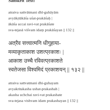
Sanskrit Text:
atraiva sattvātmani dhī-guhāyām
avyākṛtākāśa uśat-prakāśaḥ |
ākāśa uccai ravi-vat prakāśate
sva-tejasā viśvam idaṃ prakāśayan || 132 ||
अत्रैव सत्त्वात्मनि धीगुहाया-
मव्याकृताकाश उशत्प्रकाशः |
आकाश उच्चै रविवत्प्रकाशते
स्वतेजसा विश्वमिदं प्रकाशयन् || १३२ ||
atraiva sattvatmani dhi-guhayam
avyakritakasha ushat-prakashah |
akasha uchchai ravi-vat prakashate
sva-tejasa vishvam idam prakashayan || 132 ||