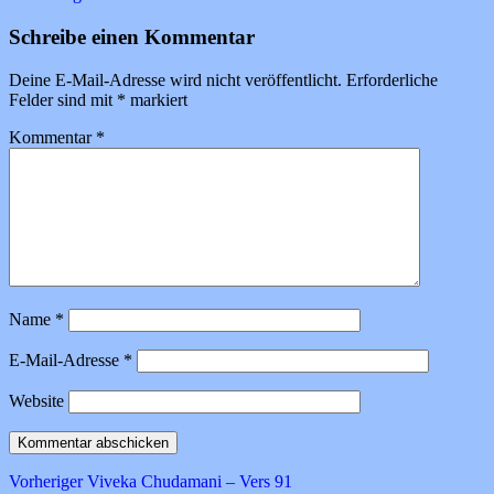
Schreibe einen Kommentar
Deine E-Mail-Adresse wird nicht veröffentlicht.
Erforderliche
Felder sind mit
*
markiert
Kommentar
*
Name
*
E-Mail-Adresse
*
Website
Beitragsnavigation
Vorheriger
Vorheriger
Viveka Chudamani – Vers 91