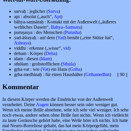
sarvaḥ : jeglicher (
Sarva
)
api : absolut („auch“,
Api
)
bāhya-saṃsāraḥ : Kontakt mit der Außenwelt („äußeres
weltliches Dasein“,
Bahya
–
Samsara
)
puruṣasya : des Menschen (
Purusha
)
yad-āśrayaḥ : auf dem (
Yad
) beruht („eine Stütze hat“,
Ashraya
)
viddhi : erkenne („wisse“,
vid
)
deham : Körper (
Deha
)
idam : diesen (
Idam
)
sthūlam : grobstofflichen (
Sthula
)
gṛha-vat : wie (
Vat
) ein Haus (
Griha
)
gṛha-medhinaḥ : für einen Haushälter (
Grihamedhin
) || 90 ||
Kommentar
In diesem Körper werden die Eindrücke von der Außenwelt
verarbeitet. Deine
Augen
können besser sein oder weniger gut.
Wenn ich meine Brille abnehme, sehe ich sehr viel weniger. Ich sehe
noch etwas, andere sehen ohne Brille fast nichts. Wenn ich vielleicht
zu laute Geräusche gehört habe, eine Weile höre ich nichts. Ich hatte
mal Neuro-Borreliose gehabt, das hat mein Körpergefühl, mein
Empfinden verändert. Glücklicherweise inzwischen vollständig