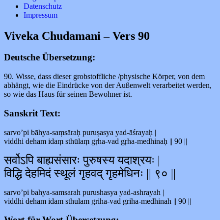
Datenschutz
Impressum
Viveka Chudamani – Vers 90
Deutsche Übersetzung:
90. Wisse, dass dieser grobstoffliche /physische Körper, von dem
abhängt, wie die Eindrücke von der Außenwelt verarbeitet werden,
so wie das Haus für seinen Bewohner ist.
Sanskrit Text:
sarvo’pi bāhya-saṃsāraḥ puruṣasya yad-āśrayaḥ |
viddhi deham idaṃ sthūlaṃ gṛha-vad gṛha-medhinaḥ || 90 ||
सर्वोऽपि बाह्यसंसारः पुरुषस्य यदाश्रयः |
विद्धि देहमिदं स्थूलं गृहवद् गृहमेधिनः || ९० ||
sarvo’pi bahya-samsarah purushasya yad-ashrayah |
viddhi deham idam sthulam griha-vad griha-medhinah || 90 ||
Wort-für-Wort-Übersetzung: