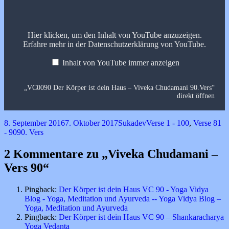
ist
dein
Haus
–
Hier klicken, um den Inhalt von YouTube anzuzeigen.
Viveka
Erfahre mehr in der
Datenschutzerklärung von YouTube
.
Chudamani
90.Vers“
von
Inhalt von YouTube immer anzeigen
YouTube
anzeigen
„VC0090 Der Körper ist dein Haus – Viveka Chudamani 90.Vers“
direkt öffnen
Veröffentlicht
Autor
Kategorien
8. September 2016
7. Oktober 2017
Sukadev
Verse 1 - 100
,
Verse 81
am
Schlagwörter
- 90
90. Vers
2 Kommentare zu „Viveka Chudamani –
Vers 90“
Pingback:
Der Körper ist dein Haus VC 90 - Yoga Vidya
Blog - Yoga, Meditation und Ayurveda -- Yoga Vidya Blog –
Yoga, Meditation und Ayurveda
Pingback:
Der Körper ist dein Haus VC 90 – Shankaracharya
Yoga Vedanta