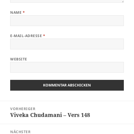
NAME
*
E-MAIL-ADRESSE
*
WEBSITE
Beitragsnavigation
VORHERIGER
Viveka Chudamani – Vers 148
Vorheriger
Beitrag:
NÄCHSTER