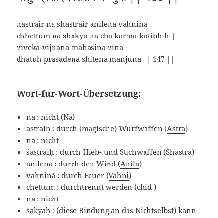
nastrair na shastrair anilena vahnina
chhettum na shakyo na cha karma-kotibhih |
viveka-vijnana-mahasina vina
dhatuh prasadena shitena manjuna || 147 ||
Wort-für-Wort-Übersetzung:
na : nicht (
Na
)
astraiḥ : durch (magische) Wurfwaffen (
Astra
)
na : nicht
śastraiḥ : durch Hieb- und Stichwaffen (
Shastra
)
anilena : durch den Wind (
Anila
)
vahninā : durch Feuer (
Vahni
)
chettum : durchtrennt werden (
chid
)
na : nicht
śakyaḥ : (diese Bindung an das Nichtselbst) kann