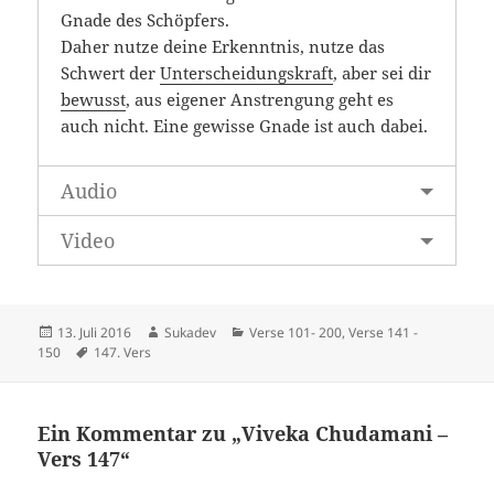
Gnade des Schöpfers.
Daher nutze deine Erkenntnis, nutze das
Schwert der
Unterscheidungskraft
, aber sei dir
bewusst
, aus eigener Anstrengung geht es
auch nicht. Eine gewisse Gnade ist auch dabei.
Audio
Video
Veröffentlicht
Autor
Kategorien
13. Juli 2016
Sukadev
Verse 101- 200
,
Verse 141 -
am
Schlagwörter
150
147. Vers
Ein Kommentar zu „Viveka Chudamani –
Vers 147“