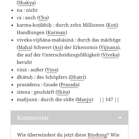
(
Shakya
)
na : nicht
ca : auch (
Cha
)
karma-koṭibhiḥ : durch zehn Millionen (
Koti
)
Handlungen (
Karman
)
viveka-vijñāna-mahāsinā : durch das mächtige
(
Maha
) Schwert (
Asi
) der Erkenntnis (
Vijnana
),
die auf der Unterscheidungsfähigkeit (
Viveka
)
beruht
vinā : außer (
Vina
)
dhātuḥ : des Schöpfers (
Dhatri
)
prasādena : Gnade (
Prasada
)
śitena : geschärft (
Shita
)
mañjunā : durch die süße (
Manju
) || 147 ||
Kommentar
Wie überwindest du jetzt diese
Bindung
? Wie