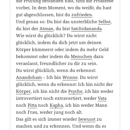
die Prüfung bestanden hast, sind die Probleme
vorbei. In dem Moment, wo du weißt, du hast
gut abgeschlossen, bist du
zufrieden
.
Und genau so: Du bist das unsterbliche
Selbst
,
du bist der
Atman
, du bist
Satchidananda
.
Wie wirst du glücklich? Du wirst nicht
glücklich, indem du dich jetzt um deinen
Körper kümmerst oder indem du mehr Geld
bekommst oder indem du
Menschen
dazu
veranlasst, freundlicher zu dir zu sein.
Du wirst glücklich, wenn du erkennst:
Anandoham
– Ich bin
Wonne
. Du wirst
glücklich, wenn du erkennst: Ich bin nicht der
Körper
, ich bin nicht die
Psyche
, ich bin weder
introvertiert noch extravertiert, weder
Vata
noch
Pitta
noch
Kapha
, ich bin weder Mann
noch Frau, weder jung noch alt.
Das gilt es sich immer wieder
bewusst
zu
machen und zu erkennen. Und wenn du es