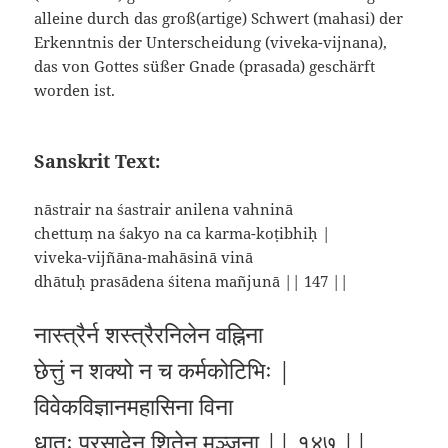
alleine durch das groß(artige) Schwert (mahasi) der
Erkenntnis der Unterscheidung (viveka-vijnana),
das von Gottes süßer Gnade (prasada) geschärft
worden ist.
Sanskrit Text:
nāstrair na śastrair anilena vahninā
chettuṃ na śakyo na ca karma-koṭibhiḥ |
viveka-vijñāna-mahāsinā vinā
dhātuḥ prasādena śitena mañjunā || 147 ||
नास्त्रैर्न शस्त्रैरनिलेन वह्निना
छेत्तुं न शक्यो न च कर्मकोटिभिः |
विवेकविज्ञानमहासिना विना
धातुः प्रसादेन शितेन मञ्जुना || १४७ ||