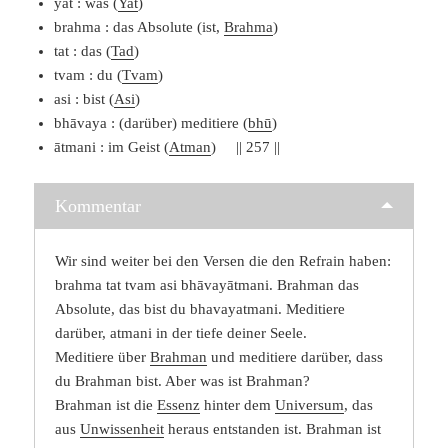
yat : was (
Yat
)
brahma : das Absolute (ist,
Brahma
)
tat : das (
Tad
)
tvam : du (
Tvam
)
asi : bist (
Asi
)
bhāvaya : (darüber) meditiere (
bhū
)
ātmani : im Geist (
Atman
) || 257 ||
Kommentar
Wir sind weiter bei den Versen die den Refrain haben:
brahma tat tvam asi bhāvayātmani. Brahman das
Absolute, das bist du bhavayatmani. Meditiere
darüber, atmani in der tiefe deiner Seele.
Meditiere über
Brahman
und meditiere darüber, dass
du Brahman bist. Aber was ist Brahman?
Brahman ist die
Essenz
hinter dem
Universum
, das
aus
Unwissenheit
heraus entstanden ist. Brahman ist