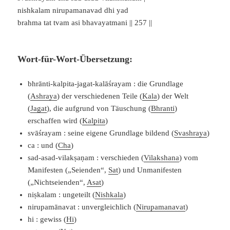
nishkalam nirupamanavad dhi yad
brahma tat tvam asi bhavayatmani || 257 ||
Wort-für-Wort-Übersetzung:
bhrānti-kalpita-jagat-kalāśrayam : die Grundlage
(
Ashraya
) der verschiedenen Teile (
Kala
) der Welt
(
Jagat
), die aufgrund von Täuschung (
Bhranti
)
erschaffen wird (
Kalpita
)
svāśrayam : seine eigene Grundlage bildend (
Svashraya
)
ca : und (
Cha
)
sad-asad-vilakṣaṇam : verschieden (
Vilakshana
) vom
Manifesten („Seienden“,
Sat
) und Unmanifesten
(„Nichtseienden“,
Asat
)
niṣkalam : ungeteilt (
Nishkala
)
nirupamānavat : unvergleichlich (
Nirupamanavat
)
hi : gewiss (
Hi
)