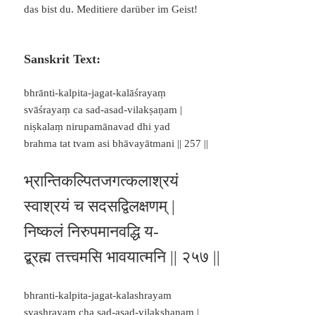
das bist du. Meditiere darüber im Geist!
Sanskrit Text:
bhrānti-kalpita-jagat-kalāśrayaṃ
svāśrayaṃ ca sad-asad-vilakṣaṇam |
niṣkalaṃ nirupamānavad dhi yad
brahma tat tvam asi bhāvayātmani || 257 ||
भ्रान्तिकल्पितजगत्कलाश्रयं
स्वाश्रयं च सदसद्विलक्षणम् |
निष्कलं निरुपमानवद्धि य-
द्ब्रह्म तत्त्वमसि भावयात्मनि || २५७ ||
bhranti-kalpita-jagat-kalashrayam
svashrayam cha sad-asad-vilakshanam |