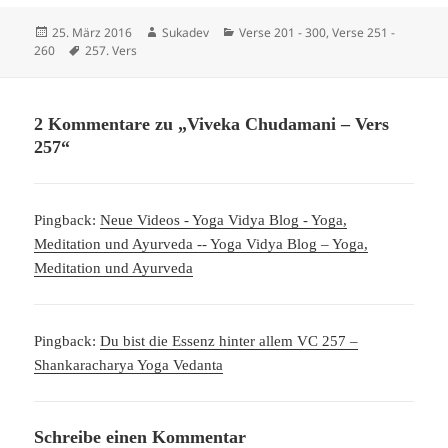
Veröffentlicht
Autor
Kategorien
25. März 2016
Sukadev
Verse 201 - 300
,
Verse 251 -
am
Schlagwörter
260
257. Vers
2 Kommentare zu „Viveka Chudamani – Vers
257“
Pingback:
Neue Videos - Yoga Vidya Blog - Yoga,
Meditation und Ayurveda -- Yoga Vidya Blog – Yoga,
Meditation und Ayurveda
Pingback:
Du bist die Essenz hinter allem VC 257 –
Shankaracharya Yoga Vedanta
Schreibe einen Kommentar