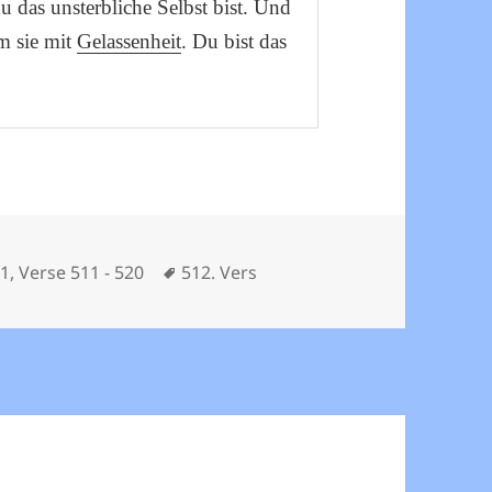
u das unsterbliche Selbst bist. Und
m sie mit
Gelassenheit
. Du bist das
Schlagwörter
81
,
Verse 511 - 520
512. Vers