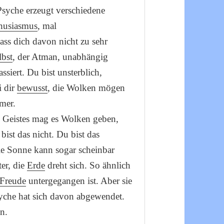
Psyche erzeugt verschiedene
husiasmus
, mal
ss dich davon nicht zu sehr
lbst
, der Atman, unabhängig
siert. Du bist unsterblich,
i dir
bewusst
, die Wolken mögen
mmer.
s Geistes mag es Wolken geben,
bist das nicht. Du bist das
Die Sonne kann sogar scheinbar
er, die
Erde
dreht sich. So ähnlich
Freude
untergegangen ist. Aber sie
syche hat sich davon abgewendet.
n.