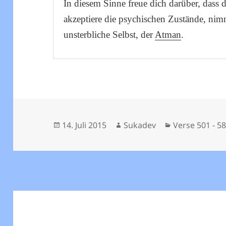
In diesem Sinne freue dich darüber, dass d
akzeptiere die psychischen Zustände, nim
unsterbliche Selbst, der
Atman
.
Veröffentlicht
Autor
Kategorien
14. Juli 2015
Sukadev
Verse 501 - 5
am