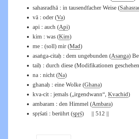
sahasradhā : in tausendfacher Weise (
Sahasra
vā : oder (
Va
)
api : auch (
Api
)
kim : was (
Kim
)
me : (soll) mir (
Mad
)
asaṅga-citaḥ : dem ungebunden (
Asanga
) Be
taiḥ : durch diese (Modifikationen geschehe
na : nicht (
Na
)
ghanaḥ : eine Wolke (
Ghana
)
kva-cit : jemals („irgendwann“,
Kvachid
)
ambaram : den Himmel (
Ambara
)
spṛśati : berührt (
spṛś
) || 512 ||