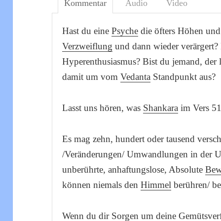
Kommentar
Audio
Video
Hast du eine
Psyche
die öfters Höhen und
Verzweiflung
und dann wieder verärgert?
Hyperenthusiasmus? Bist du jemand, der l
damit um vom
Vedanta
Standpunkt aus?
Lasst uns hören, was
Shankara
im Vers 512
Es mag zehn, hundert oder tausend versc
/Veränderungen/ Umwandlungen in der Ur
unberührte, anhaftungslose, Absolute
Bew
können niemals den
Himmel
berühren/ be
Wenn du dir
Sorgen
um deine Gemütsverfa