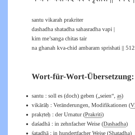
santu vikarah prakriter
dashadha shatadha sahasradha vapi |
kim me’sanga chitas tair
na ghanah kva-chid ambaram sprishati || 512 
Wort-für-Wort-Übersetzung:
santu : soll es (doch) geben („seien“,
as
)
vikārāḥ : Veränderungen, Modifikationen (
V
prakṛteḥ : der Urnatur (
Prakriti
)
daśadhā : in zehnfacher Weise (
Dashadha
)
śatadhā : in hundertfacher Weise (
Shatadha
)