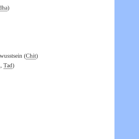
dha
)
wusstsein (
Chit
)
n,
Tad
)