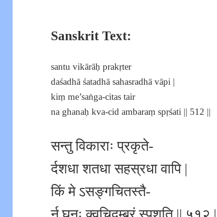
Sanskrit Text:
santu vikārāḥ prakṛter
daśadhā śatadhā sahasradhā vāpi |
kiṃ me’saṅga-citas tair
na ghanaḥ kva-cid ambaraṃ spṛśati || 512 ||
सन्तु विकाराः प्रकृते-
र्दशधा शतधा सहस्रधा वापि |
किं मे ऽसङ्गचितस्तै-
र्न घनः क्वचिदम्बरं स्पृशति || ५१२ |