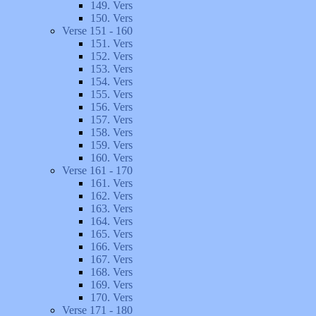
149. Vers
150. Vers
Verse 151 - 160
151. Vers
152. Vers
153. Vers
154. Vers
155. Vers
156. Vers
157. Vers
158. Vers
159. Vers
160. Vers
Verse 161 - 170
161. Vers
162. Vers
163. Vers
164. Vers
165. Vers
166. Vers
167. Vers
168. Vers
169. Vers
170. Vers
Verse 171 - 180