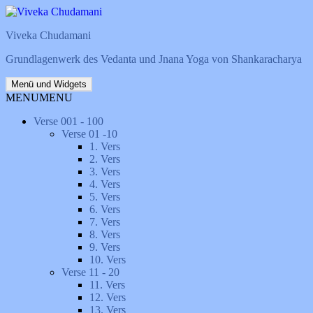
Zum
Inhalt
Viveka Chudamani
springen
Grundlagenwerk des Vedanta und Jnana Yoga von Shankaracharya
Menü und Widgets
MENU
MENU
Verse 001 - 100
Verse 01 -10
1. Vers
2. Vers
3. Vers
4. Vers
5. Vers
6. Vers
7. Vers
8. Vers
9. Vers
10. Vers
Verse 11 - 20
11. Vers
12. Vers
13. Vers