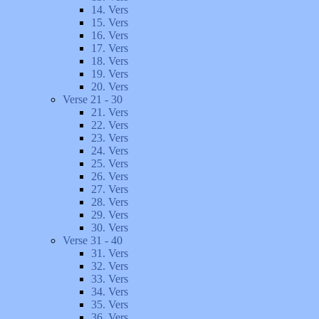
14. Vers
15. Vers
16. Vers
17. Vers
18. Vers
19. Vers
20. Vers
Verse 21 - 30
21. Vers
22. Vers
23. Vers
24. Vers
25. Vers
26. Vers
27. Vers
28. Vers
29. Vers
30. Vers
Verse 31 - 40
31. Vers
32. Vers
33. Vers
34. Vers
35. Vers
36. Vers