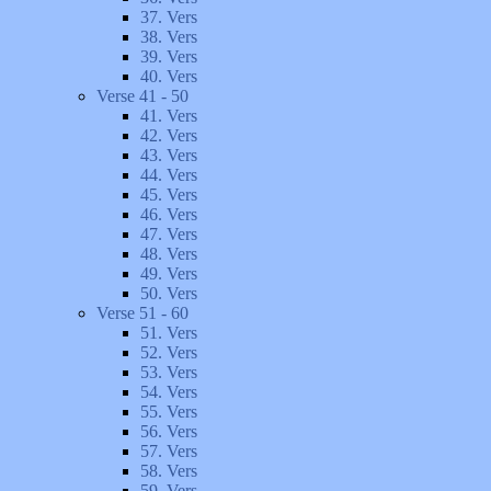
37. Vers
38. Vers
39. Vers
40. Vers
Verse 41 - 50
41. Vers
42. Vers
43. Vers
44. Vers
45. Vers
46. Vers
47. Vers
48. Vers
49. Vers
50. Vers
Verse 51 - 60
51. Vers
52. Vers
53. Vers
54. Vers
55. Vers
56. Vers
57. Vers
58. Vers
59. Vers