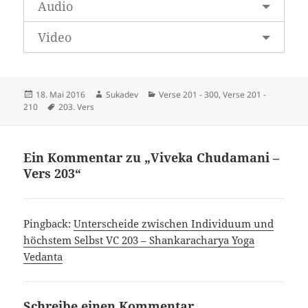
Audio
Video
Veröffentlicht
Autor
Kategorien
18. Mai 2016
Sukadev
Verse 201 - 300
,
Verse 201 -
am
Schlagwörter
210
203. Vers
Ein Kommentar zu „Viveka Chudamani –
Vers 203“
Pingback:
Unterscheide zwischen Individuum und
höchstem Selbst VC 203 – Shankaracharya Yoga
Vedanta
Schreibe einen Kommentar