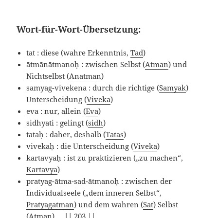
Wort-für-Wort-Übersetzung:
tat : diese (wahre Erkenntnis,
Tad
)
ātmānātmanoḥ : zwischen Selbst (
Atman
) und
Nichtselbst (
Anatman
)
samyag-vivekena : durch die richtige (
Samyak
)
Unterscheidung (
Viveka
)
eva : nur, allein (
Eva
)
sidhyati : gelingt (
sidh
)
tataḥ : daher, deshalb (
Tatas
)
vivekaḥ : die Unterscheidung (
Viveka
)
kartavyaḥ : ist zu praktizieren („zu machen“,
Kartavya
)
pratyag-ātma-sad-ātmanoḥ : zwischen der
Individualseele („dem inneren Selbst“,
Pratyagatman
) und dem wahren (
Sat
) Selbst
(
Atman
) || 203 ||