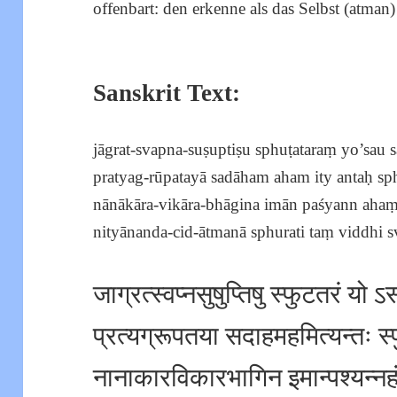
offenbart: den erkenne als das Selbst (atman
Sanskrit Text:
jāgrat-svapna-suṣuptiṣu sphuṭataraṃ yo’sau
pratyag-rūpatayā sadāham aham ity antaḥ sp
nānākāra-vikāra-bhāgina imān paśyann aha
nityānanda-cid-ātmanā sphurati taṃ viddhi sv
जाग्रत्स्वप्नसुषुप्तिषु स्फुटतरं यो ऽ
प्रत्यग्रूपतया सदाहमहमित्यन्तः स्
नानाकारविकारभागिन इमान्पश्यन्नह