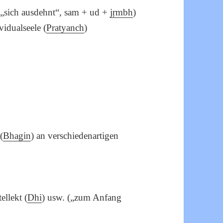
 („sich ausdehnt“, sam + ud +
jṛmbh
)
vidualseele (
Pratyanch
)
(
Bhagin
) an verschiedenartigen
tellekt (
Dhi
) usw. („zum Anfang