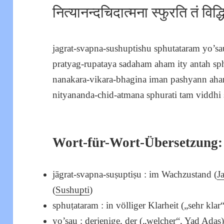
नित्यानन्दचिदात्मना स्फुरति तं विद्धि
jagrat-svapna-sushuptishu sphutataram yo’s
pratyag-rupataya sadaham aham ity antah sp
nanakara-vikara-bhagina iman pashyann ah
nityananda-chid-atmana sphurati tam viddhi s
Wort-für-Wort-Übersetzung:
jāgrat-svapna-suṣuptiṣu : im Wachzustand (
J
(
Sushupti
)
sphuṭataram : in völliger Klarheit („sehr klar
yo’sau : derjenige, der („welcher“,
Yad
Adas