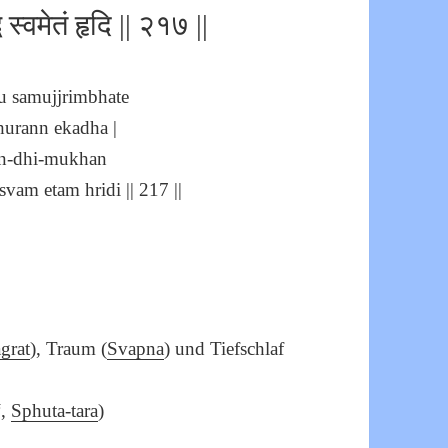
 स्वमेतं हृदि || २१७ ||
au samujjrimbhate
hurann ekadha |
an-dhi-mukhan
vam etam hridi || 217 ||
agrat
), Traum (
Svapna
) und Tiefschlaf
“,
Sphuta
-tara
)
)