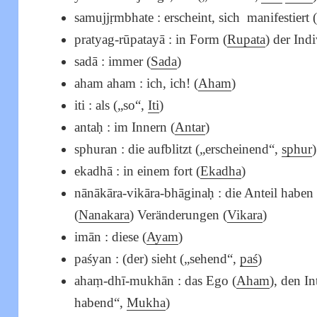
samujjṛmbhate : erscheint, sich manifestiert
pratyag-rūpatayā : in Form (
Rupata
) der Indi
sadā : immer (
Sada
)
aham aham : ich, ich! (
Aham
)
iti : als („so“,
Iti
)
antaḥ : im Innern (
Antar
)
sphuran : die aufblitzt („erscheinend“,
sphur
)
ekadhā : in einem fort (
Ekadha
)
nānākāra-vikāra-bhāginaḥ : die Anteil haben 
(
Nanakara
) Veränderungen (
Vikara
)
imān : diese (
Ayam
)
paśyan : (der) sieht („sehend“,
paś
)
ahaṃ-dhī-mukhān : das Ego (
Aham
), den In
habend“,
Mukha
)