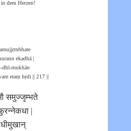
) in dem Herzen!
 samujjṛmbhate
hurann ekadhā |
ṃ-dhī-mukhān
am etaṃ hṛdi || 217 ||
सौ समुज्जृम्भते
फुरन्नेकधा |
ंधीमुखान्