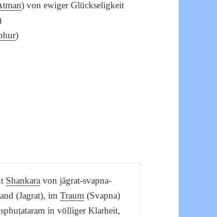
Atman
) von ewiger Glückseligkeit
)
phur
)
ht
Shankara
von jāgrat-svapna-
tand (Jagrat), im
Traum
(Svapna)
sphuṭataram in völliger Klarheit,