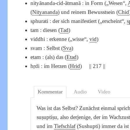
nityānanda-cid-ātmanā : in Form („Wesen“,
(
Nityananda
) und reinem Bewusstsein (
Chid
sphurati : der sich manifestiert („erscheint“,
s
tam : diesen (
Tad
)
viddhi : erkenne („wisse“,
vid
)
svam : Selbst (
Sva
)
etam : (als) das (
Etad
)
hṛdi : im Herzen (
Hrid
) || 217 ||
Kommentar
Audio
Video
Was ist das Selbst? Zunächst einmal spric
suṣuptiṣu, also derjenige, der im Wachzus
und im
Tiefschlaf
(Sushupti) immer da ist 