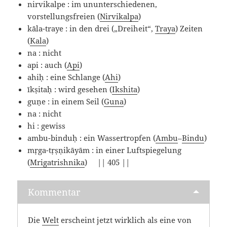
nirvikalpe : im ununterschiedenen,
vorstellungsfreien (
Nirvikalpa
)
kāla-traye : in den drei („Dreiheit“,
Traya
) Zeiten
(
Kala
)
na : nicht
api : auch (
Api
)
ahiḥ : eine Schlange (
Ahi
)
īkṣitaḥ : wird gesehen (
Ikshita
)
guṇe : in einem Seil (
Guna
)
na : nicht
hi : gewiss
ambu-binduḥ : ein Wassertropfen (
Ambu
–
Bindu
)
mṛga-tṛṣṇikāyām : in einer Luftspiegelung
(
Mrigatrishnika
) || 405 ||
Kommentar
Die
Welt
erscheint jetzt wirklich als eine von