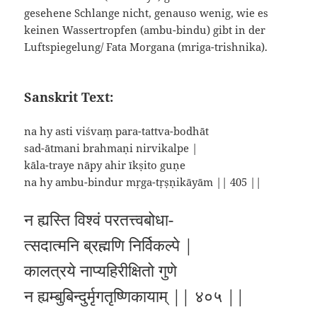
gesehene Schlange nicht, genauso wenig, wie es
keinen Wassertropfen (ambu-bindu) gibt in der
Luftspiegelung/ Fata Morgana (mriga-trishnika).
Sanskrit Text:
na hy asti viśvaṃ para-tattva-bodhāt
sad-ātmani brahmaṇi nirvikalpe |
kāla-traye nāpy ahir īkṣito guṇe
na hy ambu-bindur mṛga-tṛṣṇikāyām || 405 ||
न ह्यस्ति विश्वं परतत्त्वबोधा-
त्सदात्मनि ब्रह्मणि निर्विकल्पे |
कालत्रये नाप्यहिरीक्षितो गुणे
न ह्यम्बुबिन्दुर्मृगतृष्णिकायाम् || ४०५ ||