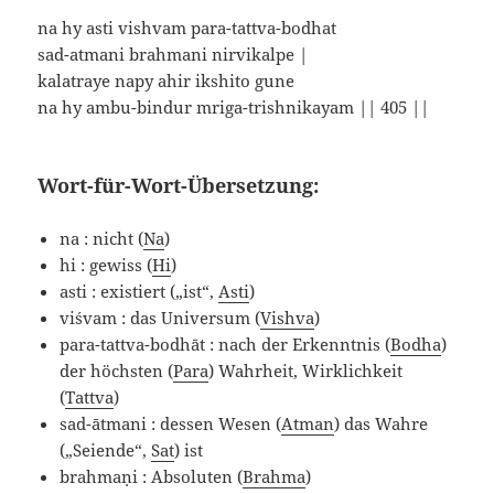
na hy asti vishvam para-tattva-bodhat
sad-atmani brahmani nirvikalpe |
kalatraye napy ahir ikshito gune
na hy ambu-bindur mriga-trishnikayam || 405 ||
Wort-für-Wort-Übersetzung:
na : nicht (
Na
)
hi : gewiss (
Hi
)
asti : existiert („ist“,
Asti
)
viśvam : das Universum (
Vishva
)
para-tattva-bodhāt : nach der Erkenntnis (
Bodha
)
der höchsten (
Para
) Wahrheit, Wirklichkeit
(
Tattva
)
sad-ātmani : dessen Wesen (
Atman
) das Wahre
(„Seiende“,
Sat
) ist
brahmaṇi : Absoluten (
Brahma
)