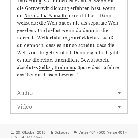
Täuschung. So ähnlich ist es auch, wenn du
die
Gottverwirklichung
erfahren hast, wenn
du
Nirvikalpa Samadhi
erreicht hast. Dann
weißt du: die Welt hat es nie als separate Welt
gegeben. Und selbst wenn du dann in die
normale Welterfahrung zurückkehrst weißt
du dennoch, dass es nur so scheint, dass die
Welt von dir getrennt ist. Denn eigentlich gibt
es nur die reine, unendliche
Bewusstheit
,
absolutes
Selbst
,
Brahman
. Spüre das! Erfahre
das! Sei dir dessen bewusst!
Audio
Video
Veröffentlicht
Autor
Kategorien
29. Oktober 2015
Sukadev
Verse 401 - 500
,
Verse 401 -
am
Schlagwörter
410
405. Vers