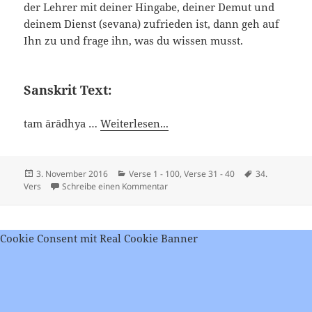
der Lehrer mit deiner Hingabe, deiner Demut und
deinem Dienst (sevana) zufrieden ist, dann geh auf
Ihn zu und frage ihn, was du wissen musst.
Sanskrit Text:
tam ārādhya …
Weiterlesen...
Veröffentlicht
Kategorien
Schlagwörter
3. November 2016
Verse 1 - 100
,
Verse 31 - 40
34.
am
zu Viveka Chudamani – Vers 34
Vers
Schreibe einen Kommentar
Cookie Consent mit Real Cookie Banner