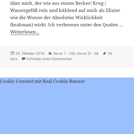
über mich, der wie aus einem Becher/ Krug /
Wassergefäß rein und kühlend auf mich als Elixier
wie die Wonne der Absoluten Wirklichkeit
(brahman) wirkt. Ich verbrenne unter den Qualen …
Weiterlesen...
Veröffentlicht
Kategorien
Schlagwörter
29. Oktober 2016
Verse 1 - 100
,
Verse 31 - 40
39.
am
zu Viveka Chudamani – Vers 39
Vers
Schreibe einen Kommentar
Cookie Consent mit Real Cookie Banner