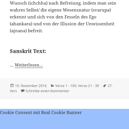
Wunsch (ichchha) nach Befreiung, indem man sein
wahres Selbst/ die eigene Wesensnatur (svarupa)
erkennt und sich von den Fesseln des Ego
(ahankara) und von der Illusion der Unwissenheit
(ajnana) befreit.
Sanskrit Text:
…
Weiterlesen...
Veröffentlicht
Kategorien
Schlagwörter
10. November 2016
Verse 1 - 100
,
Verse 21 - 30
27.
am
zu Viveka Chudamani – Vers 27
Vers
Schreibe einen Kommentar
Cookie Consent mit Real Cookie Banner