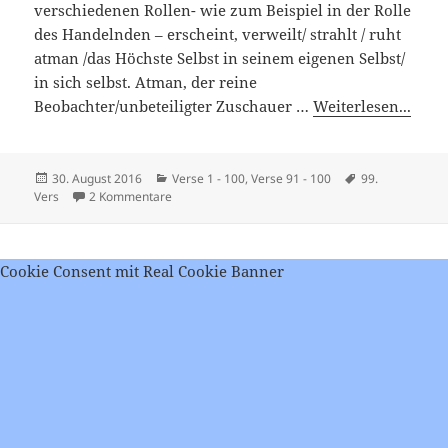
verschiedenen Rollen- wie zum Beispiel in der Rolle
des Handelnden – erscheint, verweilt/ strahlt / ruht
atman /das Höchste Selbst in seinem eigenen Selbst/
in sich selbst. Atman, der reine
Beobachter/unbeteiligter Zuschauer …
Weiterlesen...
Veröffentlicht
Kategorien
Schlagwörter
30. August 2016
Verse 1 - 100
,
Verse 91 - 100
99.
am
zu Viveka Chudamani – Vers 99
Vers
2 Kommentare
Cookie Consent mit Real Cookie Banner