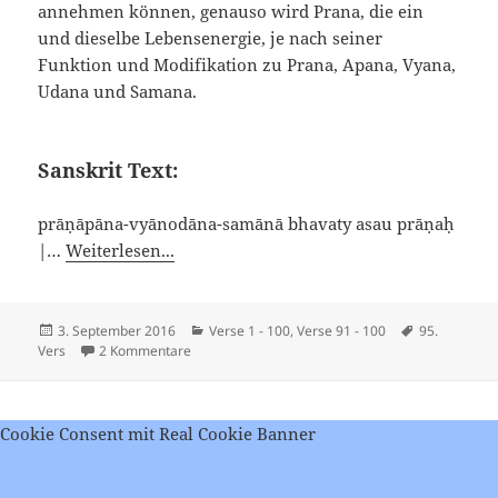
annehmen können, genauso wird Prana, die ein
und dieselbe Lebensenergie, je nach seiner
Funktion und Modifikation zu Prana, Apana, Vyana,
Udana und Samana.
Sanskrit Text:
prāṇāpāna-vyānodāna-samānā bhavaty asau prāṇaḥ
|…
Weiterlesen...
Veröffentlicht
Kategorien
Schlagwörte
3. September 2016
Verse 1 - 100
,
Verse 91 - 100
95.
am
zu Viveka Chudamani – Vers 95
Vers
2 Kommentare
Cookie Consent mit Real Cookie Banner