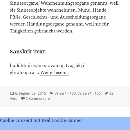
Sinnesorgane/ Wahrnehmungsorgane genannt, weil
sie Sinnesobjekte wahrnehmen. Mund, Hände,
Füße, Geschlechts- und Ausscheidungsorgane
werden Handlungsorgane genannt, weil sie für
Tätigkeiten gebraucht werden.
Sanskrit Text:
buddhīndriyāṇi śravaṇaṃ tvag akṣi
ghrāṇaṃ ca …
Weiterlesen...
Veröffentlicht
Kategorien
Schlagwörte
6. September 2016
Verse 1 - 100
,
Verse 91 - 100
92.
am
zu Viveka Chudamani – Vers 92
Vers
2 Kommentare
Cookie Consent mit Real Cookie Banner