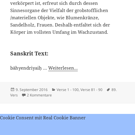
verkörpert ist, erfreut sich durch dessen
Sinnesorgane der Vielfalt der grobstofflichen
/materiellen Objekte, wie Blumenkränze,
Sandelholz, Frauen. Deshalb entfaltet sich der
Körper im vollsten Umfang im Wachzustand.
Sanskrit Text:
bāhyendriyaiḥ …
Weiterlesen...
Veröffentlicht
Kategorien
Schlagwörter
9. September 2016
Verse 1 - 100
,
Verse 81 - 90
89.
am
zu Viveka Chudamani – Vers 89
Vers
2 Kommentare
Cookie Consent mit Real Cookie Banner