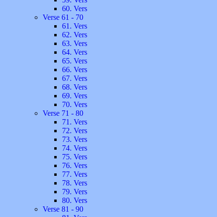
60. Vers
Verse 61 - 70
61. Vers
62. Vers
63. Vers
64. Vers
65. Vers
66. Vers
67. Vers
68. Vers
69. Vers
70. Vers
Verse 71 - 80
71. Vers
72. Vers
73. Vers
74. Vers
75. Vers
76. Vers
77. Vers
78. Vers
79. Vers
80. Vers
Verse 81 - 90