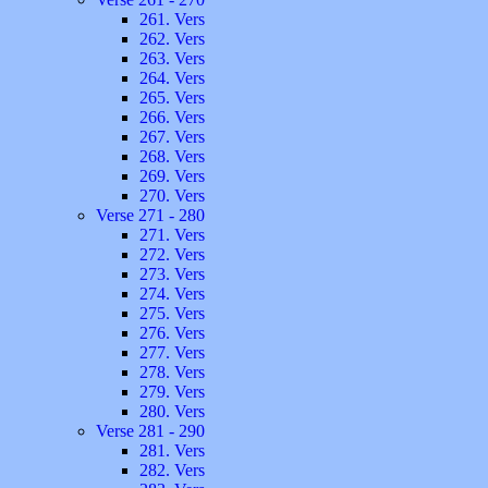
261. Vers
262. Vers
263. Vers
264. Vers
265. Vers
266. Vers
267. Vers
268. Vers
269. Vers
270. Vers
Verse 271 - 280
271. Vers
272. Vers
273. Vers
274. Vers
275. Vers
276. Vers
277. Vers
278. Vers
279. Vers
280. Vers
Verse 281 - 290
281. Vers
282. Vers