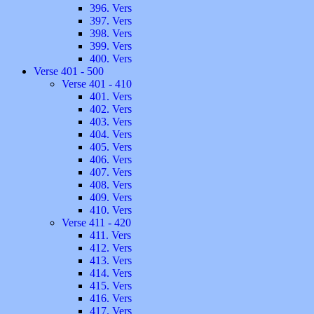
396. Vers
397. Vers
398. Vers
399. Vers
400. Vers
Verse 401 - 500
Verse 401 - 410
401. Vers
402. Vers
403. Vers
404. Vers
405. Vers
406. Vers
407. Vers
408. Vers
409. Vers
410. Vers
Verse 411 - 420
411. Vers
412. Vers
413. Vers
414. Vers
415. Vers
416. Vers
417. Vers