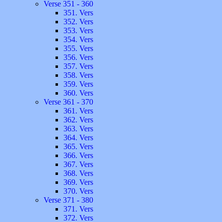
Verse 351 - 360
351. Vers
352. Vers
353. Vers
354. Vers
355. Vers
356. Vers
357. Vers
358. Vers
359. Vers
360. Vers
Verse 361 - 370
361. Vers
362. Vers
363. Vers
364. Vers
365. Vers
366. Vers
367. Vers
368. Vers
369. Vers
370. Vers
Verse 371 - 380
371. Vers
372. Vers