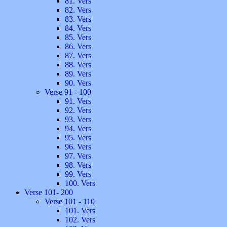
81. Vers
82. Vers
83. Vers
84. Vers
85. Vers
86. Vers
87. Vers
88. Vers
89. Vers
90. Vers
Verse 91 - 100
91. Vers
92. Vers
93. Vers
94. Vers
95. Vers
96. Vers
97. Vers
98. Vers
99. Vers
100. Vers
Verse 101- 200
Verse 101 - 110
101. Vers
102. Vers