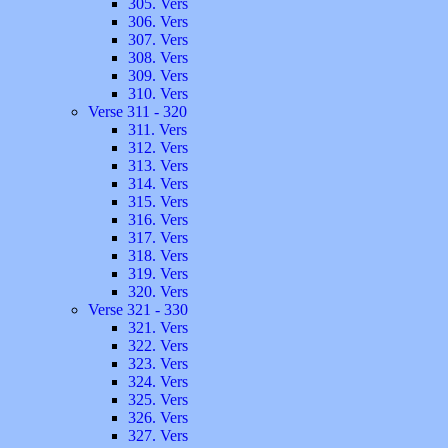
305. Vers
306. Vers
307. Vers
308. Vers
309. Vers
310. Vers
Verse 311 - 320
311. Vers
312. Vers
313. Vers
314. Vers
315. Vers
316. Vers
317. Vers
318. Vers
319. Vers
320. Vers
Verse 321 - 330
321. Vers
322. Vers
323. Vers
324. Vers
325. Vers
326. Vers
327. Vers