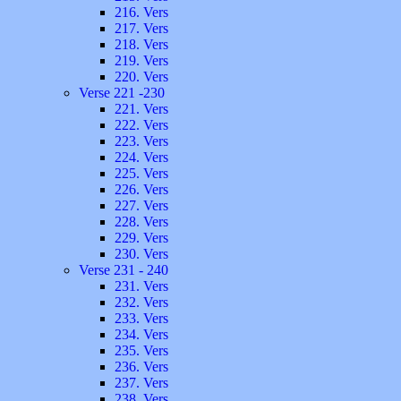
216. Vers
217. Vers
218. Vers
219. Vers
220. Vers
Verse 221 -230
221. Vers
222. Vers
223. Vers
224. Vers
225. Vers
226. Vers
227. Vers
228. Vers
229. Vers
230. Vers
Verse 231 - 240
231. Vers
232. Vers
233. Vers
234. Vers
235. Vers
236. Vers
237. Vers
238. Vers