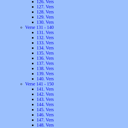
126. Vers
127. Vers
128. Vers
129. Vers
130. Vers
Verse 131 - 140
131. Vers
132. Vers
133. Vers
134. Vers
135. Vers
136. Vers
137. Vers
138. Vers
139. Vers
140. Vers
Verse 141 - 150
141. Vers
142. Vers
143. Vers
144. Vers
145. Vers
146. Vers
147. Vers
148. Vers