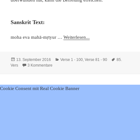
Sanskrit Text:
moha eva mahā-mṛtyur …
Weiterlesen...
Veröffentlicht
Kategorien
Schlagwörter
13. September 2016
Verse 1 - 100
,
Verse 81 - 90
85.
am
zu Viveka Chudamani – Vers 85
Vers
3 Kommentare
Cookie Consent mit Real Cookie Banner