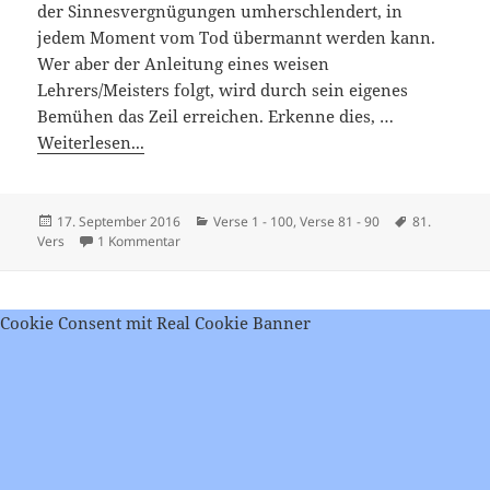
der Sinnesvergnügungen umherschlendert, in
jedem Moment vom Tod übermannt werden kann.
Wer aber der Anleitung eines weisen
Lehrers/Meisters folgt, wird durch sein eigenes
Bemühen das Zeil erreichen. Erkenne dies, …
Weiterlesen...
Veröffentlicht
Kategorien
Schlagwörte
17. September 2016
Verse 1 - 100
,
Verse 81 - 90
81.
am
zu Viveka Chudamani – Vers 81
Vers
1 Kommentar
Cookie Consent mit Real Cookie Banner