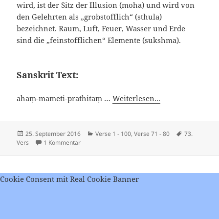
wird, ist der Sitz der Illusion (moha) und wird von
den Gelehrten als „grobstofflich“ (sthula)
bezeichnet. Raum, Luft, Feuer, Wasser und Erde
sind die „feinstofflichen“ Elemente (sukshma).
Sanskrit Text:
ahaṃ-mameti-prathitaṃ …
Weiterlesen...
Veröffentlicht
Kategorien
Schlagwörte
25. September 2016
Verse 1 - 100
,
Verse 71 - 80
73.
am
zu Viveka Chudamani – Vers 73
Vers
1 Kommentar
Cookie Consent mit Real Cookie Banner