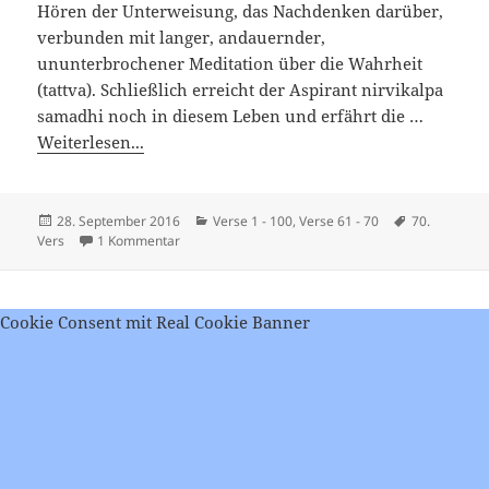
Hören der Unterweisung, das Nachdenken darüber,
verbunden mit langer, andauernder,
ununterbrochener Meditation über die Wahrheit
(tattva). Schließlich erreicht der Aspirant nirvikalpa
samadhi noch in diesem Leben und erfährt die …
Weiterlesen...
Veröffentlicht
Kategorien
Schlagwörte
28. September 2016
Verse 1 - 100
,
Verse 61 - 70
70.
am
zu Viveka Chudamani – Vers 70
Vers
1 Kommentar
Cookie Consent mit Real Cookie Banner