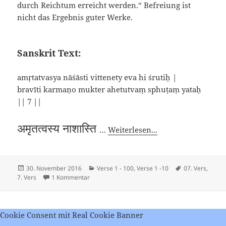
durch Reichtum erreicht werden.“ Befreiung ist
nicht das Ergebnis guter Werke.
Sanskrit Text:
amṛtatvasya nāśāsti vittenety eva hi śrutiḥ |
bravīti karmaṇo mukter ahetutvaṃ sphuṭaṃ yataḥ
|| 7 ||
अमृतत्वस्य नाशास्ति
…
Weiterlesen...
Veröffentlicht
Kategorien
Schlagwörter
30. November 2016
Verse 1 - 100
,
Verse 1 -10
07. Vers
,
am
zu Viveka Chudamani – Vers 7
7. Vers
1 Kommentar
Cookie Consent mit Real Cookie Banner