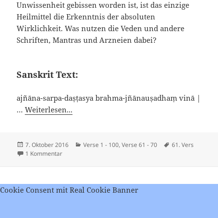
Unwissenheit gebissen worden ist, ist das einzige
Heilmittel die Erkenntnis der absoluten
Wirklichkeit. Was nutzen die Veden und andere
Schriften, Mantras und Arzneien dabei?
Sanskrit Text:
ajñāna-sarpa-daṣṭasya brahma-jñānauṣadhaṃ vinā |
…
Weiterlesen...
Veröffentlicht
Kategorien
Schlagwörter
7. Oktober 2016
Verse 1 - 100
,
Verse 61 - 70
61. Vers
am
zu Viveka Chudamani – Vers 61
1 Kommentar
Cookie Consent mit Real Cookie Banner