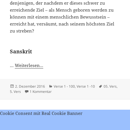
denjenigen, der nachdem er dieses schwer zu
erreichende Ziel – als Mensch geboren werden zu
können mit einem menschlichen Bewusstsein –
erreicht hat, versäumt, nach seinem höchsten Ziel
zu streben?
Sanskrit
…
Weiterlesen...
Veröffentlicht
Kategorien
Schlagwörter
2. Dezember 2016
Verse 1 - 100
,
Verse 1 -10
05. Vers
,
am
zu Viveka Chudamani – Vers 5
5. Vers
1 Kommentar
Cookie Consent mit Real Cookie Banner