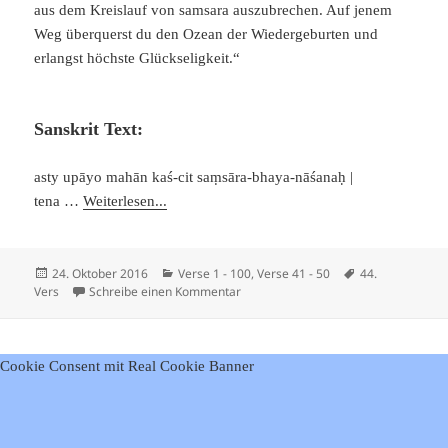
aus dem Kreislauf von samsara auszubrechen. Auf jenem
Weg überquerst du den Ozean der Wiedergeburten und
erlangst höchste Glückseligkeit.“
Sanskrit Text:
asty upāyo mahān kaś-cit saṃsāra-bhaya-nāśanaḥ |
tena …
Weiterlesen...
Veröffentlicht
Kategorien
Schlagwörter
24. Oktober 2016
Verse 1 - 100
,
Verse 41 - 50
44.
am
zu Viveka Chudamani – Vers 44
Vers
Schreibe einen Kommentar
Cookie Consent mit Real Cookie Banner