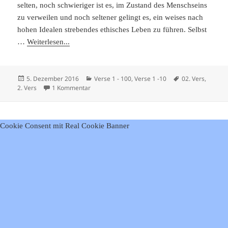
selten, noch schwieriger ist es, im Zustand des Menschseins
zu verweilen und noch seltener gelingt es, ein weises nach
hohen Idealen strebendes ethisches Leben zu führen. Selbst
…
Weiterlesen...
Veröffentlicht
Kategorien
Schlagwörter
5. Dezember 2016
Verse 1 - 100
,
Verse 1 -10
02. Vers
,
am
zu Viveka Chudamani – Vers 2
2. Vers
1 Kommentar
Cookie Consent mit Real Cookie Banner