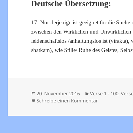
Deutsche Übersetzung:
17. Nur derjenige ist geeignet für die Suche
zwischen den Wirklichen und Unwirklichen u
leidenschaftslos /anhaftungslos ist (virakta)
shatkam), wie Stille/ Ruhe des Geistes, Sel
Veröffentlicht
Kategorien
20. November 2016
Verse 1 - 100
,
Verse
am
zu Viveka Chud
Schreibe einen Kommentar