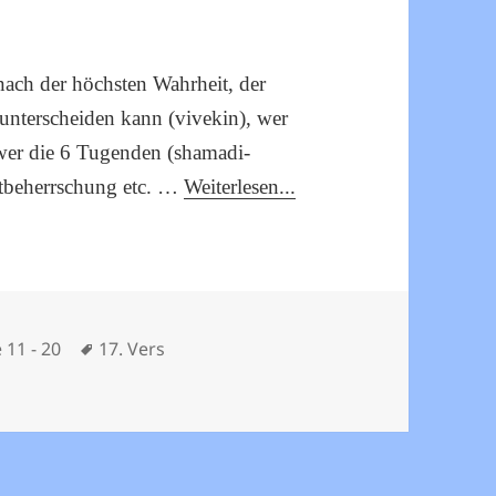
 nach der höchsten Wahrheit, der
nterscheiden kann (vivekin), wer
, wer die 6 Tugenden (shamadi-
bstbeherrschung etc. …
Weiterlesen...
Schlagwörter
 11 - 20
17. Vers
amani – Vers 17