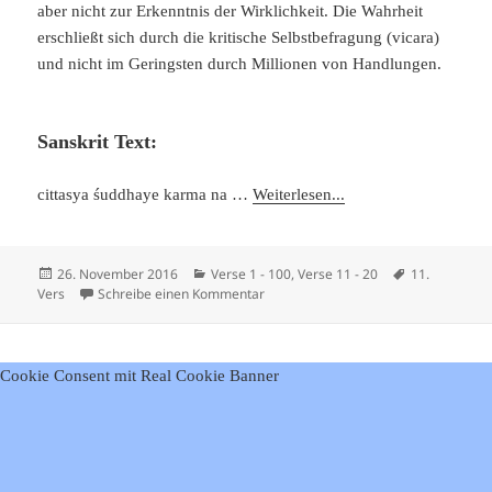
aber nicht zur Erkenntnis der Wirklichkeit. Die Wahrheit
erschließt sich durch die kritische Selbstbefragung (vicara)
und nicht im Geringsten durch Millionen von Handlungen.
Sanskrit Text:
cittasya śuddhaye karma na …
Weiterlesen...
Veröffentlicht
Kategorien
Schlagwörter
26. November 2016
Verse 1 - 100
,
Verse 11 - 20
11.
am
zu Viveka Chudamani – Vers 11
Vers
Schreibe einen Kommentar
Cookie Consent mit Real Cookie Banner