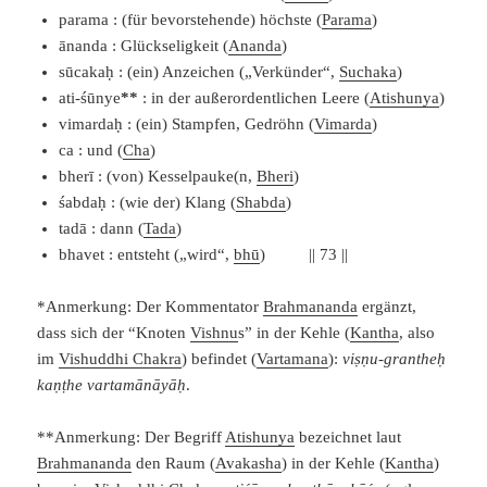
parama : (für bevorstehende) höchste (
Parama
)
ānanda : Glückseligkeit (
Ananda
)
sūcakaḥ : (ein) Anzeichen („Verkünder“,
Suchaka
)
ati-śūnye
**
: in der außerordentlichen Leere (
Atishunya
)
vimardaḥ : (ein) Stampfen, Gedröhn (
Vimarda
)
ca : und (
Cha
)
bherī : (von) Kesselpauke(n,
Bheri
)
śabdaḥ : (wie der) Klang (
Shabda
)
tadā : dann (
Tada
)
bhavet : entsteht („wird“,
bhū
) || 73 ||
*Anmerkung: Der Kommentator
Brahmananda
ergänzt,
dass sich der “Knoten
Vishnu
s” in der Kehle (
Kantha
, also
im
Vishuddhi Chakra
) befindet (
Vartamana
):
viṣṇu-grantheḥ
kaṇṭhe vartamānāyāḥ
.
**Anmerkung: Der Begriff
Atishunya
bezeichnet laut
Brahmananda
den Raum (
Avakasha
) in der Kehle (
Kantha
)