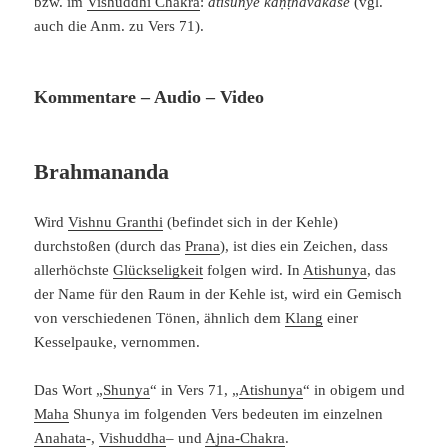
bzw. im
Vishuddhi Chakra
:
atiśūnye kaṇṭhāvakāśe
(vgl.
auch die Anm. zu Vers 71).
Kommentare – Audio – Video
Brahmananda
Wird
Vishnu Granthi
(befindet sich in der Kehle)
durchstoßen (durch das
Prana
), ist dies ein Zeichen, dass
allerhöchste
Glückseligkeit
folgen wird. In
Atishunya
, das
der Name für den Raum in der Kehle ist, wird ein Gemisch
von verschiedenen Tönen, ähnlich dem
Klang
einer
Kesselpauke, vernommen.
Das Wort „
Shunya
“ in Vers 71, „
Atishunya
“ in obigem und
Maha
Shunya im folgenden Vers bedeuten im einzelnen
Anahata
-,
Vishuddha
– und
Ajna-Chakra
.