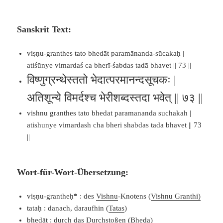
Sanskrit Text:
viṣṇu-granthes tato bhedāt paramānanda-sūcakaḥ |
atiśūnye vimardaś ca bherī-śabdas tadā bhavet || 73 ||
विष्णुग्रन्थेस्ततो भेदात्परमानन्दसूचकः |
अतिशून्ये विमर्दश्च भेरीशब्दस्तदा भवेत् || ७३ ||
vishnu granthes tato bhedat paramananda suchakah |
atishunye vimardash cha bheri shabdas tada bhavet || 73
||
Wort-für-Wort-Übersetzung:
viṣṇu-grantheḥ
*
: des
Vishnu
-Knotens (
Vishnu Granthi
)
tataḥ : danach, daraufhin (
Tatas
)
bhedāt : durch das Durchstoßen (
Bheda
)