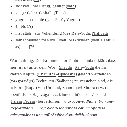
sidhyati : hat Erfolg, gelingt (
sidh
)
tataḥ : daher, deshalb (
Tatas
)
yugmam : beide („als Paar“,
Yugma
)
ā : bis (
A
)
niṣpatteḥ : zur Vollendung (des Rāja-Yoga,
Nishpatti
)
samabhyaset : man soll üben, praktizieren (sam + ahbi +
as
) ||76||
*Anmerkung: Der Kommentator
Brahmananda
erklärt, dass
hier (
a
tra
) unter dem Wort (
Shabda
)
Raja
–
Yoga
die im
vierten Kapitel (
Chaturtha
–
Upadesha
) gelehrt werdenden
(
vakṣyamāṇa
) Techniken (
Sadhana
) zu verstehen sind, die
in Form (
Rupa
) von
Unmani
,
Shambhavi Mudra
usw. den
ebenfalls als
Rajayoga
bezeichneten höchsten Zustand
(
Param
Padam
) herbeiführen:
rāja-yoga-sādhane ’tra rāja-
yoga-śabdaḥ
…
rāja-yoga-sādhanaṃ caturthopadeśe
vakṣyamāṇam unmanī-śāmbhavī-mudrādi-rūpam
.