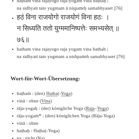
haṭhaṁ vinā rājayogo rāja-yogaṁ vinā haṭhaḥ |
na sidhyati tato yugmam ā niṣpatteḥ samabhyaset ||76||
हठं विना राजयोगो राजयोगं विना हठः ।
न सिध्यति ततो युग्ममानिष्पत्तेः समभ्यसेत् ॥
७६॥
hatham vina rajayogo raja yogam vina hathah |
na sidhyati tato yugmam a nishpatteh samabhyaset ||76||
Wort-für-Wort-Übersetzung:
haṭhaṁ : (den)
Hatha
(-
Yoga
)
vinā : ohne (
Vina
)
rāja-yogaḥ : (der) königliche Yoga (
Raja
–
Yoga
)
rāja-yogaṁ
*
: (den) königlichen Yoga (Rāja-Yoga)
vinā : ohne
haṭhaḥ : Haṭha(-Yoga)
na : nicht (
Na
)