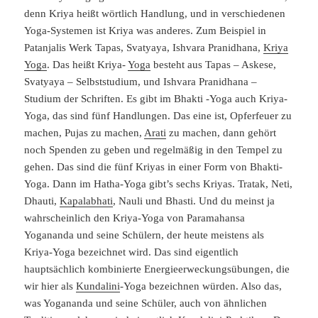
denn Kriya heißt wörtlich Handlung, und in verschiedenen
Yoga-Systemen ist Kriya was anderes. Zum Beispiel in
Patanjalis Werk Tapas, Svatyaya, Ishvara Pranidhana,
Kriya
Yoga
. Das heißt Kriya-
Yoga
besteht aus Tapas – Askese,
Svatyaya – Selbststudium, und Ishvara Pranidhana –
Studium der Schriften. Es gibt im Bhakti -Yoga auch Kriya-
Yoga, das sind fünf Handlungen. Das eine ist, Opferfeuer zu
machen, Pujas zu machen,
Arati
zu machen, dann gehört
noch Spenden zu geben und regelmäßig in den Tempel zu
gehen. Das sind die fünf Kriyas in einer Form von Bhakti-
Yoga. Dann im Hatha-Yoga gibt’s sechs Kriyas. Tratak, Neti,
Dhauti,
Kapalabhati
, Nauli und Bhasti. Und du meinst ja
wahrscheinlich den Kriya-Yoga von Paramahansa
Yogananda und seine Schülern, der heute meistens als
Kriya-Yoga bezeichnet wird. Das sind eigentlich
hauptsächlich kombinierte Energieerweckungsübungen, die
wir hier als
Kundalini
-Yoga bezeichnen würden. Also das,
was Yogananda und seine Schüler, auch von ähnlichen