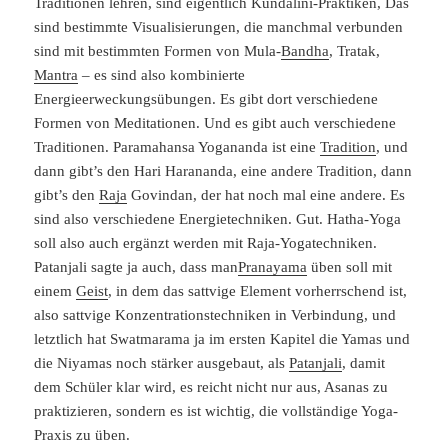
Traditionen lehren, sind eigentlich Kundalini-Praktiken, Das
sind bestimmte Visualisierungen, die manchmal verbunden
sind mit bestimmten Formen von Mula-
Bandha
, Tratak,
Mantra
– es sind also kombinierte
Energieerweckungsübungen. Es gibt dort verschiedene
Formen von Meditationen. Und es gibt auch verschiedene
Traditionen. Paramahansa Yogananda ist eine
Tradition
, und
dann gibt’s den Hari Harananda, eine andere Tradition, dann
gibt’s den
Raja
Govindan, der hat noch mal eine andere. Es
sind also verschiedene Energietechniken. Gut. Hatha-Yoga
soll also auch ergänzt werden mit Raja-Yogatechniken.
Patanjali sagte ja auch, dass man
Pranayama
üben soll mit
einem
Geist
, in dem das sattvige Element vorherrschend ist,
also sattvige Konzentrationstechniken in Verbindung, und
letztlich hat Swatmarama ja im ersten Kapitel die Yamas und
die Niyamas noch stärker ausgebaut, als
Patanjali
, damit
dem Schüler klar wird, es reicht nicht nur aus, Asanas zu
praktizieren, sondern es ist wichtig, die vollständige Yoga-
Praxis zu üben.