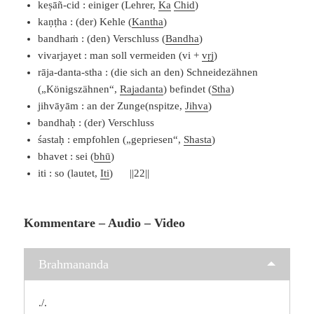
keṣāñ-cid : einiger (Lehrer,
Ka
Chid
)
kaṇṭha : (der) Kehle (
Kantha
)
bandhaṁ : (den) Verschluss (
Bandha
)
vivarjayet : man soll vermeiden (vi +
vṛj
)
rāja-danta-stha : (die sich an den) Schneidezähnen
(„Königszähnen“,
Rajadanta
) befindet (
Stha
)
jihvāyām : an der Zunge(nspitze,
Jihva
)
bandhaḥ : (der) Verschluss
śastaḥ : empfohlen („gepriesen“,
Shasta
)
bhavet : sei (
bhū
)
iti : so (lautet,
Iti
) ||22||
Kommentare – Audio – Video
Brahmananda
./.