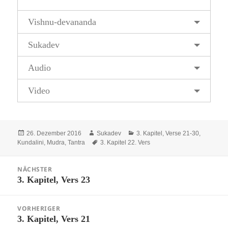
Vishnu-devananda
Sukadev
Audio
Video
Veröffentlicht
Autor
Kategorien
26. Dezember 2016
Sukadev
3. Kapitel, Verse 21-30
,
am
Schlagwörter
Kundalini, Mudra, Tantra
3. Kapitel 22. Vers
Beitragsnavigation
NÄCHSTER
3. Kapitel, Vers 23
Nächster
Beitrag:
VORHERIGER
3. Kapitel, Vers 21
Vorheriger