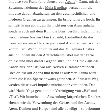
Impulse von Prana (und ebenso von
Apana
). Dann, mit der
Zusammenziehung des
Mula Bandha
s versucht ihr die
Impulse davon abzuhalten, zu den geschlechtlichen und
niederen Organen zu gelangen; ihr bringt Energie hoch. Ihr
schließt Prana ab, indem ihr nicht nur den Atem anhaltet,
sondern auch mit dem Kinn die Brust berührt. Indem ihr auf
verschiedene Nerven Druck ausübt, kontrolliert ihr das
Kreislaufsystem – Herzfrequenz und Atemfrequenz werden
kontrolliert. Wenn ihr Druck auf das
Muladhara Chakra
ausübt, indem ihr den Afterschließmuskel mit der Ferse
drückt und über dieser Gegend sitzt, übt ihr Druck auf das
Kanda
aus, den Ort, wo alle Nerven zusammenmünden.
Dies drückt auf Apana und treibt es aufwärts. Prana wird
durch die Kinn-Sperre abwärts getrieben. Auf diesem Weg
werden diese zwei Impulse miteinander verbunden. Das
wird
Hatha Yoga
genannt: die Vereinigung von „Ha“ und
„Tha“. Wir brauchen die Anwendung körperlichen Druckes
ebenso wie die Verwendung des Geistes und des Atems.
Atem, Denken und Körper sind alle beteiligt – so bekommt