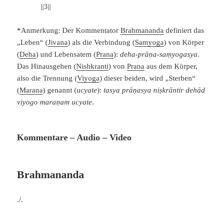
||3||
*Anmerkung: Der Kommentator
Brahmananda
definiert das
„Leben“ (
Jivana
) als die Verbindung (
Samyoga
) von Körper
(
Deha
) und Lebensatem (
Prana
):
deha-prāṇa-saṃyogasya
.
Das Hinausgehen (
Nishkranti
) von
Prana
aus dem Körper,
also die Trennung (
Viyoga
) dieser beiden, wird „Sterben“
(
Marana
) genannt (
ucyate
):
tasya prāṇasya niṣkrāntir dehād
viyogo maraṇam ucyate
.
Kommentare – Audio – Video
Brahmananda
./.