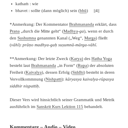
kathaṁ : wie
bhavet : sollte (dann möglich) sein (
bhū
) ||4||
*Anmerkung: Der Kommentator
Brahmananda
erklärt, dass
Prana
„durch die Mitte geht“ (
Madhya
-ga
), wenn er durch
den
Sushumna
genannten Kanal („Weg“,
Marga
) fließt
(
vāhī
):
prāṇo madhya-gaḥ suṣumnā-mārga-vāhī
.
**Anmerkung: Der letzte Zweck (
Karya)
des
Hatha Yoga
besteht laut
Brahmananda
„in Form“ (
Rupa
) der absoluten
Freiheit (
Kaivalya
), dessen Erfolg (
Siddhi
) besteht in deren
Vervollkommnung (
Nishpatti
):
kāryasya kaivalya-rūpasya
siddhir niṣpattiḥ
.
Dieser Vers wird hinsichtlich seiner Grammatik und Metrik
ausführlich im
Sanskrit Kurs Lektion 115
behandelt.
Kommentare – Audio – Video