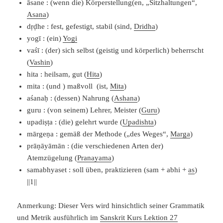
āsane : (wenn die) Körperstellung(en, „Sitzhaltungen“,
Asana
)
dṛḍhe : fest, gefestigt, stabil (sind,
Dridha
)
yogī : (ein)
Yogi
vaśī : (der) sich selbst (geistig und körperlich) beherrscht
(
Vashin
)
hita : heilsam, gut (
Hita
)
mita : (und ) maßvoll (ist,
Mita
)
aśanaḥ : (dessen) Nahrung (
Ashana
)
guru : (von seinem) Lehrer, Meister (
Guru
)
upadiṣṭa : (die) gelehrt wurde (
Upadishta
)
mārgeṇa : gemäß der Methode („des Weges“,
Marga
)
prāṇāyāmān : (die verschiedenen Arten der)
Atemzügelung (
Pranayama
)
samabhyaset : soll üben, praktizieren (sam + abhi +
as
)
||1||
Anmerkung: Dieser Vers wird hinsichtlich seiner Grammatik
und Metrik ausführlich im
Sanskrit Kurs Lektion 27