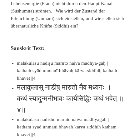
Lebensenergie (Prana) nicht durch den Haupt-Kanal
(Sushumna) strömen. | Wie wird der Zustand der
Erleuchtung (Unmani) sich einstellen, und wie stellen sich
übernatürliche Kräfte (Siddhi) ein?
Sanskrit Text:
malākulāsu nāḍīṣu māruto naiva madhya-gaḥ |
kathaṁ syād unmanī-bhāvaḥ kārya-siddhiḥ kathaṁ
bhavet ||4||
मलाकुलासु नाडीषु मारुतो नैव मध्यगः ।
कथं स्यादुन्मनीभावः कार्यसिद्धिः कथं भवेत् ॥
४॥
malakulasu nadishu maruto naiva madhyagah |
katham syad unmani bhavah karya siddhih katham
bhavet ||4||