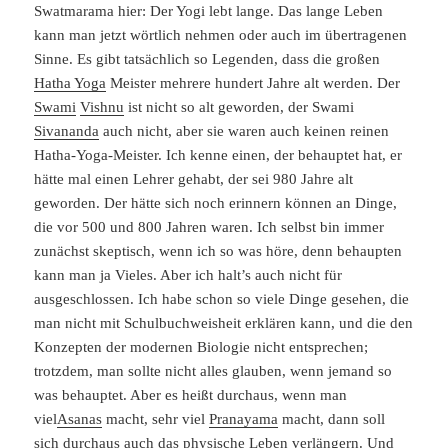
Swatmarama hier: Der Yogi lebt lange. Das lange Leben
kann man jetzt wörtlich nehmen oder auch im übertragenen
Sinne. Es gibt tatsächlich so Legenden, dass die großen
Hatha Yoga
Meister mehrere hundert Jahre alt werden. Der
Swami
Vishnu
ist nicht so alt geworden, der Swami
Sivananda
auch nicht, aber sie waren auch keinen reinen
Hatha-Yoga-Meister. Ich kenne einen, der behauptet hat, er
hätte mal einen Lehrer gehabt, der sei 980 Jahre alt
geworden. Der hätte sich noch erinnern können an Dinge,
die vor 500 und 800 Jahren waren. Ich selbst bin immer
zunächst skeptisch, wenn ich so was höre, denn behaupten
kann man ja Vieles. Aber ich halt’s auch nicht für
ausgeschlossen. Ich habe schon so viele Dinge gesehen, die
man nicht mit Schulbuchweisheit erklären kann, und die den
Konzepten der modernen Biologie nicht entsprechen;
trotzdem, man sollte nicht alles glauben, wenn jemand so
was behauptet. Aber es heißt durchaus, wenn man
viel
Asanas
macht, sehr viel
Pranayama
macht, dann soll
sich durchaus auch das physische Leben verlängern. Und