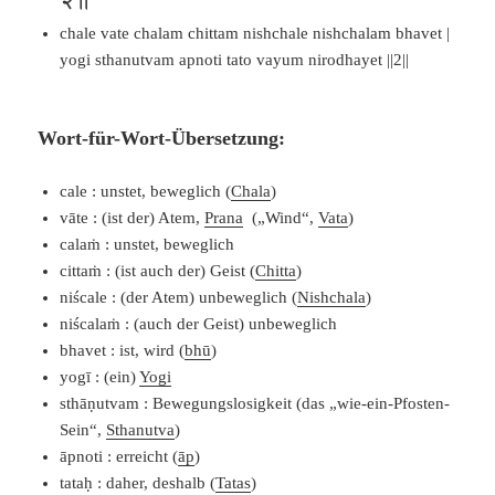
chale vate chalam chittam nishchale nishchalam bhavet |
yogi sthanutvam apnoti tato vayum nirodhayet ||2||
Wort-für-Wort-Übersetzung:
cale : unstet, beweglich (
Chala
)
vāte : (ist der) Atem,
Prana
(„Wind“,
Vata
)
calaṁ : unstet, beweglich
cittaṁ : (ist auch der) Geist (
Chitta
)
niścale : (der Atem) unbeweglich (
Nishchala
)
niścalaṁ : (auch der Geist) unbeweglich
bhavet : ist, wird (
bhū
)
yogī : (ein)
Yogi
sthāṇutvam : Bewegungslosigkeit (das „wie-ein-Pfosten-
Sein“,
Sthanutva
)
āpnoti : erreicht (
āp
)
tataḥ : daher, deshalb (
Tatas
)