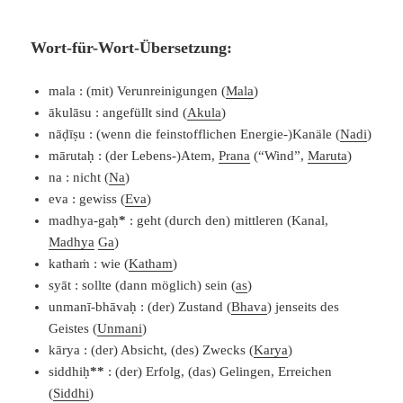
Wort-für-Wort-Übersetzung:
mala : (mit) Verunreinigungen (
Mala
)
ākulāsu : angefüllt sind (
Akula
)
nāḍīṣu : (wenn die feinstofflichen Energie-)Kanäle (
Nadi
)
mārutaḥ : (der Lebens-)Atem,
Prana
(“Wind”,
Maruta
)
na : nicht (
Na
)
eva : gewiss (
Eva
)
madhya-gaḥ
*
: geht (durch den) mittleren (Kanal,
Madhya
Ga
)
kathaṁ : wie (
Katham
)
syāt : sollte (dann möglich) sein (
as
)
unmanī-bhāvaḥ : (der) Zustand (
Bhava
) jenseits des
Geistes (
Unmani
)
kārya : (der) Absicht, (des) Zwecks (
Karya
)
siddhiḥ
*
*
: (der) Erfolg, (das) Gelingen, Erreichen
(
Siddhi
)