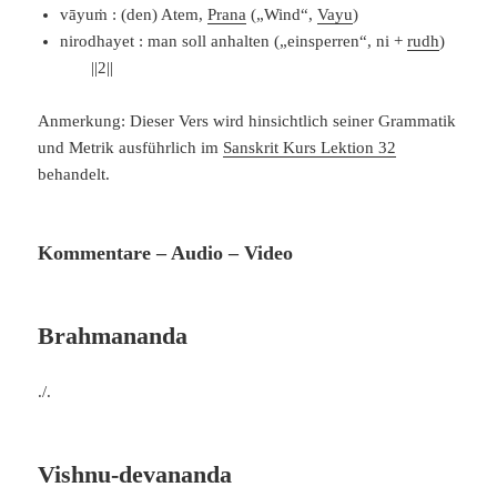
vāyuṁ : (den) Atem,
Prana
(„Wind“,
Vayu
)
nirodhayet : man soll anhalten („einsperren“, ni +
rudh
)
||2||
Anmerkung: Dieser Vers wird hinsichtlich seiner Grammatik
und Metrik ausführlich im
Sanskrit Kurs Lektion 32
behandelt.
Kommentare – Audio – Video
Brahmananda
./.
Vishnu-devananda