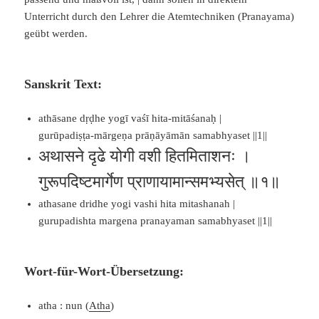
Unterricht durch den Lehrer die Atemtechniken (Pranayama)
geübt werden.
Sanskrit Text:
athāsane dṛḍhe yogī vaśī hita-mitāśanaḥ |
gurūpadiṣṭa-mārgeṇa prāṇāyāmān samabhyaset ||1||
अथासने दृढे योगी वशी हितमिताशनः ।
गुरूपदिष्टमार्गेण प्राणायामान्समभ्यसेत् ॥१॥
athasane dridhe yogi vashi hita mitashanah |
gurupadishta margena pranayaman samabhyaset ||1||
Wort-für-Wort-Übersetzung:
atha : nun (
Atha
)