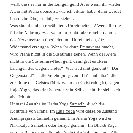
weiß, dass er nur in die Lungen geht! Aber wenn ihr wieder
Atem mit
Prana
übersetzt, wie ich erklärt habe, dann werdet
ihr solche Dinge richtig verstehen.
Was sind die oben erwähnten „Unreinheiten“? Wenn ihr die
falsche
Nahrung
esst, wenn ihr trinkt oder raucht, dann ist
das Nervensystem überladen mit Unreinheiten, die
Widerstand erzeugen. Wenn ihr dann
Pranayama
macht,
wird Prana nicht in die Sushumna gehen. Wenn der Atem
nicht in die Sushumna-Nadi geht, dann gibt es „kein
Erlangen des Gegenstandes“. Was ist damit gemeint? „Der
Gegenstand“ ist die Vereinigung von „Ha“ und „tha“, die
zur Ruhe des Geistes führt. Wenn der Geist ruhig ist, sagen
Raja-Yogis, dass der Sehende sein Selbst sieht. Er sieht sich
als „Ich bin“.
Unmani Avastha ist Hatha Yoga
Samadhi
durch die
Kontrolle von Prana. Im
Raja Yoga
wird derselbe Zustand
Asamprajnata Samadhi
genannt. In
Jnana Yoga
wird er
Nirvikalpa Samadhi
oder
Turiya
genannt. Im
Bhakti Yoga
wird er
Bhava Samadhi
oder Selbst-Aufgabe genannt. Alle