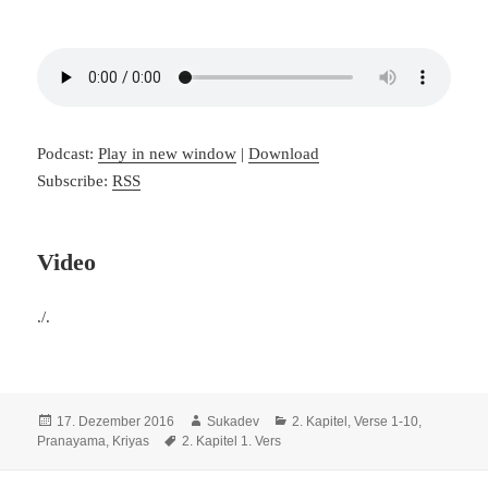
Podcast:
Play in new window
|
Download
Subscribe:
RSS
Video
./.
Veröffentlicht
Autor
Kategorien
17. Dezember 2016
Sukadev
2. Kapitel, Verse 1-10
,
am
Schlagwörter
Pranayama, Kriyas
2. Kapitel 1. Vers