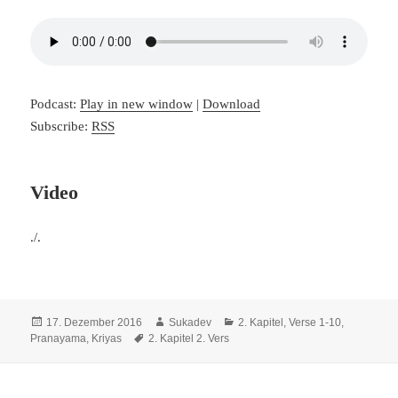
Podcast:
Play in new window
|
Download
Subscribe:
RSS
Video
./.
Veröffentlicht
Autor
Kategorien
17. Dezember 2016
Sukadev
2. Kapitel, Verse 1-10
,
am
Schlagwörter
Pranayama, Kriyas
2. Kapitel 2. Vers