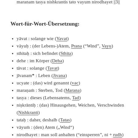
maranam tasya nishkrantis tato vayum nirodhayet ||3||
Wort-für-Wort-Übersetzung:
yāvat : solange wie (
Yavat
)
vāyuḥ : (der Lebens-)Atem,
Prana
(“Wind”,
Vayu
)
sthitaḥ : sich befindet (
Sthita
)
dehe : im Körper (
Deha
)
tāvat : solange (
Tavat
)
jīvanam
*
: Leben (
Jivana
)
ucyate : (das) wird genannt (
vac
)
maraṇaṁ : Sterben, Tod (
Marana
)
tasya : dieses (Lebensatems,
Tad
)
niṣkrāntiḥ : (das) Hinausgehen, Weichen, Verschwinden
(
Nishkranti
)
tataḥ : daher, deshalb (
Tatas
)
vāyuṁ : (den) Atem („Wind“)
nirodhayet : man soll anhalten (“einsperren”, ni +
rudh
)