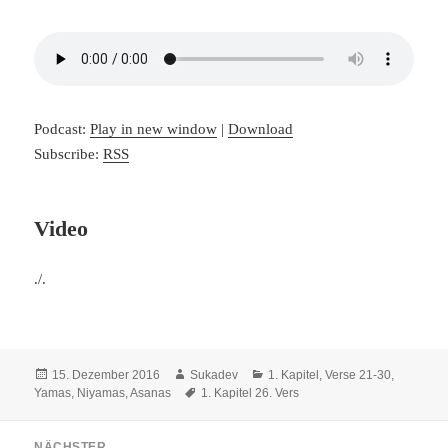
Podcast:
Play in new window
|
Download
Subscribe:
RSS
Video
./.
Veröffentlicht
Autor
Kategorien
15. Dezember 2016
Sukadev
1. Kapitel, Verse 21-30
,
am
Schlagwörter
Yamas, Niyamas, Asanas
1. Kapitel 26. Vers
Beitragsnavigation
NÄCHSTER