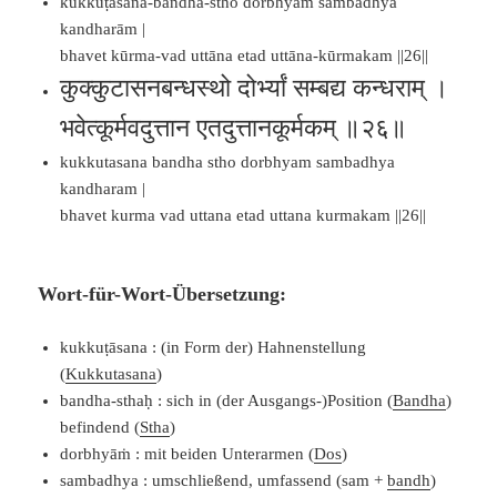
kukkuṭāsana-bandha-stho dorbhyāṁ sambadhya
kandharām |
bhavet kūrma-vad uttāna etad uttāna-kūrmakam ||26||
कुक्कुटासनबन्धस्थो दोर्भ्यां सम्बद्य कन्धराम् ।
भवेत्कूर्मवदुत्तान एतदुत्तानकूर्मकम् ॥२६॥
kukkutasana bandha stho dorbhyam sambadhya
kandharam |
bhavet kurma vad uttana etad uttana kurmakam ||26||
Wort-für-Wort-Übersetzung:
kukkuṭāsana : (in Form der) Hahnenstellung
(
Kukkutasana
)
bandha-sthaḥ : sich in (der Ausgangs-)Position (
Bandha
)
befindend (
Stha
)
dorbhyāṁ : mit beiden Unterarmen (
Dos
)
sambadhya : umschließend, umfassend (sam +
bandh
)