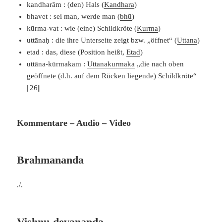
kandharām : (den) Hals (
Kandhara
)
bhavet : sei man, werde man (
bhū
)
kūrma-vat : wie (eine) Schildkröte (
Kurma
)
uttānaḥ : die ihre Unterseite zeigt bzw. „öffnet“ (
Uttana
)
etad : das, diese (Position heißt,
Etad
)
uttāna-kūrmakam :
Uttanakurmaka
„die nach oben
geöffnete (d.h. auf dem Rücken liegende) Schildkröte“
||26||
Kommentare – Audio – Video
Brahmananda
./.
Vishnu-devananda