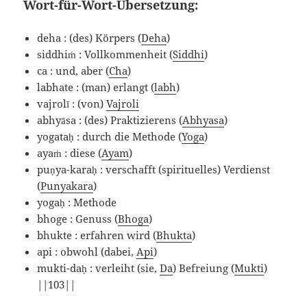
Wort-für-Wort-Übersetzung:
deha : (des) Körpers (
Deha
)
siddhiṁ : Vollkommenheit (
Siddhi
)
ca : und, aber (
Cha
)
labhate : (man) erlangt (
labh
)
vajrolī : (von)
Vajroli
abhyāsa : (des) Praktizierens (
Abhyasa
)
yogataḥ : durch die Methode (
Yoga
)
ayaṁ : diese (
Ayam
)
puṇya-karaḥ : verschafft (spirituelles) Verdienst
(
Punyakara
)
yogaḥ : Methode
bhoge : Genuss (
Bhoga
)
bhukte : erfahren wird (
Bhukta
)
api : obwohl (dabei,
Api
)
mukti-daḥ : verleiht (sie,
Da
) Befreiung (
Mukti
)
||103||