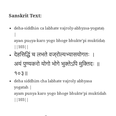
Sanskrit Text:
deha-siddhiṁ ca labhate vajroly-abhyāsa-yogataḥ
|
ayaṁ puṇya-karo yogo bhoge bhukte’pi muktidaḥ
||103||
देहसिद्धिं च लभते वज्रोल्यभ्यासयोगतः ।
अयं पुण्यकरो योगो भोगे भुक्तेऽपि मुक्तिदः ॥
१०३॥
deha siddhim cha labhate vajroly abhyasa
yogatah |
ayam punya karo yogo bhoge bhukte’pi muktidah
||103||