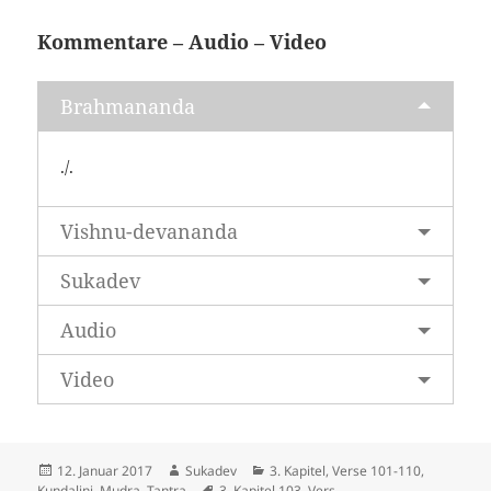
Kommentare – Audio – Video
Brahmananda
./.
Vishnu-devananda
Sukadev
Audio
Video
Veröffentlicht
Autor
Kategorien
12. Januar 2017
Sukadev
3. Kapitel, Verse 101-110
,
am
Schlagwörter
Kundalini, Mudra, Tantra
3. Kapitel 103. Vers