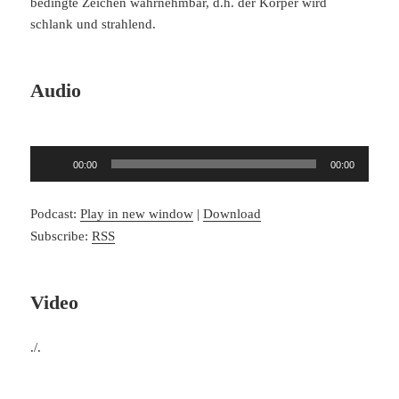
bedingte Zeichen wahrnehmbar, d.h. der Körper wird
schlank und strahlend.
Audio
Audio-
00:00
00:00
Player
Podcast:
Play in new window
|
Download
Subscribe:
RSS
Video
./.