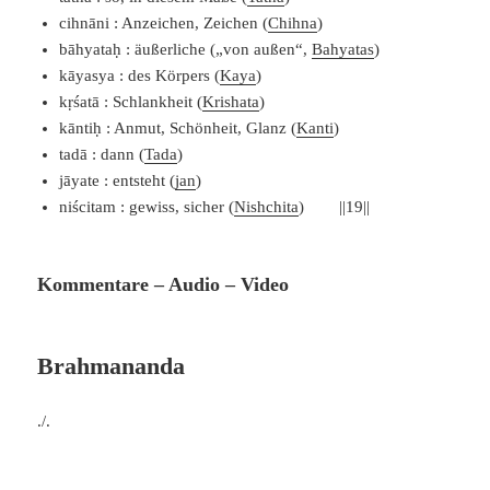
cihnāni : Anzeichen, Zeichen (
Chihna
)
bāhyataḥ : äußerliche („von außen“,
Bahyatas
)
kāyasya : des Körpers (
Kaya
)
kṛśatā : Schlankheit (
Krishata
)
kāntiḥ : Anmut, Schönheit, Glanz (
Kanti
)
tadā : dann (
Tada
)
jāyate : entsteht (
jan
)
niścitam : gewiss, sicher (
Nishchita
) ||19||
Kommentare – Audio – Video
Brahmananda
./.