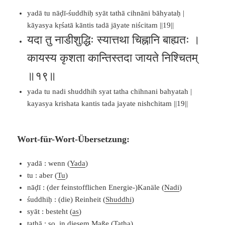
yadā tu nāḍī-śuddhiḥ syāt tathā cihnāni bāhyataḥ |
kāyasya kṛśatā kāntis tadā jāyate niścitam ||19||
यदा तु नाडीशुद्धिः स्यात्तथा चिह्नानि बाह्यतः ।
कायस्य कृशता कान्तिस्तदा जायते निश्चितम्
॥१९॥
yada tu nadi shuddhih syat tatha chihnani bahyatah |
kayasya krishata kantis tada jayate nishchitam ||19||
Wort-für-Wort-Übersetzung:
yadā : wenn (
Yada
)
tu : aber (
Tu
)
nāḍī : (der feinstofflichen Energie-)Kanäle (
Nadi
)
śuddhiḥ : (die) Reinheit (
Shuddhi
)
syāt : besteht (
as
)
tathā : so, in diesem Maße (
Tatha
)