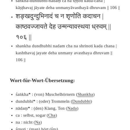
śaṅkha-dundubhi-nādaṃ ca na śṛṇoti kadā-cana |
kāṣṭhavaj jāyate deha unmanyāvasthayā dhruvam || 106 ||
शङ्खदुन्दुभिनादं च न शृणोति कदाचन |
काष्ठवज्जायते देह उन्मन्यावस्थया ध्रुवम् ||
१०६ ||
shankha dundhubhi nadam cha na shrinoti kada chana |
kashthavaj jayate deha unmany avasthaya dhruvam ||
106 ||
Wort-für-Wort-Übersetzung:
śaṅkha
*
: (von) Muschelhörnern (
Shankha
)
dundubhi
*
: (oder) Trommeln (
Dundubhi
)
nādaṃ
*
: (den) Klang, Ton (
Nada
)
ca : selbst, sogar (
Cha
)
na : nicht (
Na
)
śṛṇoti : (man) hört (
śru
)