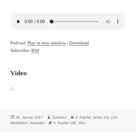
Podcast:
Play in new window
|
Download
Subscribe:
RSS
Video
./.
Veröffentlicht
Autor
Kategorien
26. Januar 2017
Sukadev
4. Kapitel, Verse 101-110
,
am
Schlagwörter
Meditation, Samadhi
4. Kapitel 106. Vers
Beitragsnavigation