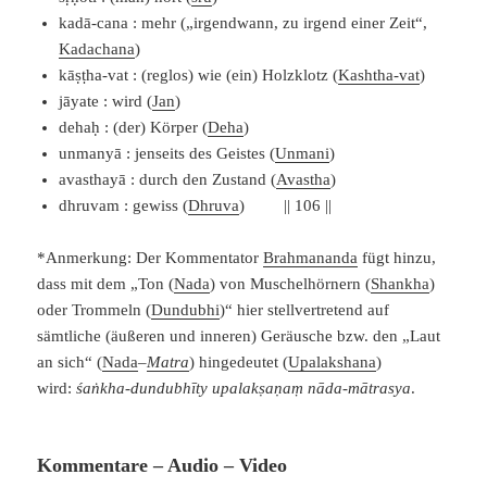
kadā-cana : mehr („irgendwann, zu irgend einer Zeit“,
Kadachana
)
kāṣṭha-vat : (reglos) wie (ein) Holzklotz (
Kashtha
-vat
)
jāyate : wird (
Jan
)
dehaḥ : (der) Körper (
Deha
)
unmanyā : jenseits des Geistes (
Unmani
)
avasthayā : durch den Zustand
(
Avastha
)
dhruvam : gewiss (
Dhruva
) || 106 ||
*Anmerkung: Der Kommentator
Brahmananda
fügt hinzu,
dass mit dem „Ton (
Nada
) von Muschelhörnern (
Shankha
)
oder Trommeln (
Dundubhi
)“ hier stellvertretend auf
sämtliche (äußeren und inneren) Geräusche bzw. den „Laut
an sich“ (
Nada
–
Matra
) hingedeutet (
Upalakshana
)
wird:
śaṅkha-dundubhīty upalakṣaṇaṃ nāda-mātrasya
.
Kommentare – Audio – Video