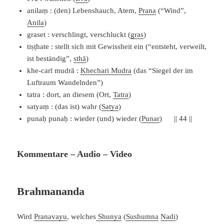
anilaṃ : (den) Lebenshauch, Atem,
Prana
(“Wind”,
Anila
)
graset : verschlingt, verschluckt (
gras
)
tiṣṭhate : stellt sich mit Gewissheit ein (“entsteht, verweilt,
ist beständig”,
sthā
)
khe-carī mudrā :
Khechari Mudra
(das “Siegel der im
Luftraum Wandelnden”)
tatra : dort, an diesem (Ort,
Tatra
)
satyaṃ : (das ist) wahr (
Satya
)
punaḥ punaḥ : wieder (und) wieder (
Punar
) || 44 ||
Kommentare – Audio – Video
Brahmananda
Wird
Pranavayu
, welches
Shunya
(
Sushumna
Nadi
)