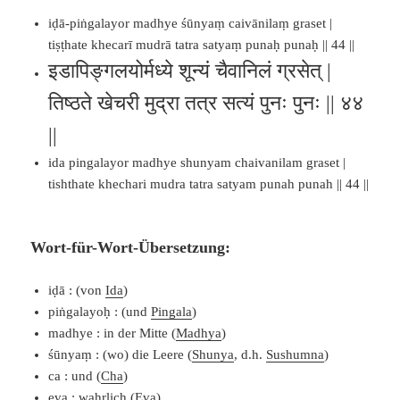
iḍā-piṅgalayor madhye śūnyaṃ caivānilaṃ graset |
tiṣṭhate khecarī mudrā tatra satyaṃ punaḥ punaḥ || 44 ||
इडापिङ्गलयोर्मध्ये शून्यं चैवानिलं ग्रसेत् |
तिष्ठते खेचरी मुद्रा तत्र सत्यं पुनः पुनः || ४४
||
ida pingalayor madhye shunyam chaivanilam graset |
tishthate khechari mudra tatra satyam punah punah || 44 ||
Wort-für-Wort-Übersetzung:
iḍā : (von
Ida
)
piṅgalayoḥ : (und
Pingala
)
madhye : in der Mitte (
Madhya
)
śūnyaṃ : (wo) die Leere (
Shunya
, d.h.
Sushumna
)
ca : und (
Cha
)
eva : wahrlich (
Eva
)