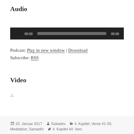
Audio
Audio-
00:00
00:00
Player
Podcast:
Play in new window
|
Download
Subscribe:
RSS
Video
./.
Veröffentlicht
Autor
Kategorien
20. Januar 2017
Sukadev
4. Kapitel, Verse 41-50
,
am
Schlagwörter
Meditation, Samadhi
4. Kapitel 44. Vers