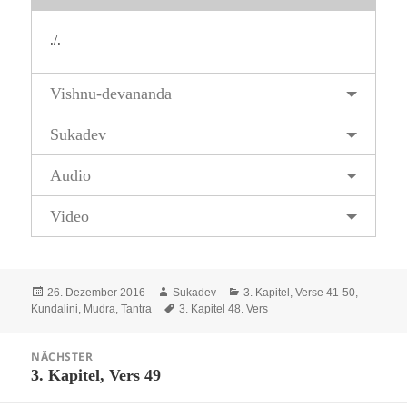
./.
Vishnu-devananda
Sukadev
Audio
Video
Veröffentlicht
Autor
Kategorien
26. Dezember 2016
Sukadev
3. Kapitel, Verse 41-50
,
am
Schlagwörter
Kundalini, Mudra, Tantra
3. Kapitel 48. Vers
Beitragsnavigation
NÄCHSTER
3. Kapitel, Vers 49
Nächster
Beitrag: