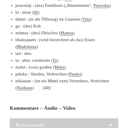
praveśaḥ : (das) Einführen („Hineintreten“,
Pravesha
)
hi : denn (
Hi
)
tāluni : (in die Öffnung) im Gaumen (
Talu
)
go : (der) Kuh
māṁsa : (des) Fleisches (
Mamsa
)
bhakṣaṇaṁ : (wird bezeichnet als das) Essen
(
Bhakshana
)
tad : dies
tu : aber, wiederum (
Tu
)
mahā : (von) großen (
Maha
)
pātaka : Sünden, Verbrechen (
Pataka
)
nāśanam : (ist ein Mittel zum) Vertreiben, Vernichten
(
Nashana
) ||48||
Kommentare – Audio – Video
Brahmananda