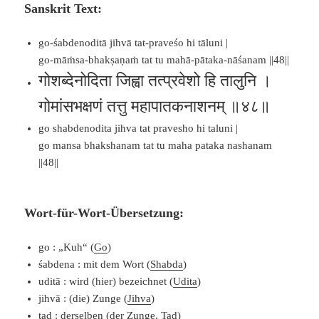
Sanskrit Text:
go-śabdenoditā jihvā tat-praveśo hi tāluni |
go-māṁsa-bhakṣaṇaṁ tat tu mahā-pātaka-nāśanam ||48||
गोशब्देनोदिता जिह्वा तत्प्रवेशो हि तालुनि ।
गोमांसभक्षणं तत्तु महापातकनाशनम् ॥४८॥
go shabdenodita jihva tat pravesho hi taluni |
go mansa bhakshanam tat tu maha pataka nashanam
||48||
Wort-für-Wort-Übersetzung:
go : „Kuh“ (
Go
)
śabdena : mit dem Wort (
Shabda
)
uditā : wird (hier) bezeichnet (
Udita
)
jihvā : (die) Zunge (
Jihva
)
tad : derselben (der Zunge,
Tad
)