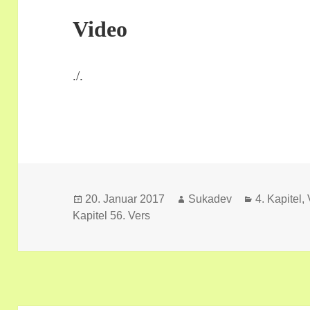
Video
./.
Veröffentlicht
Autor
Kategorien
20. Januar 2017
Sukadev
4. Kapitel,
am
Kapitel 56. Vers