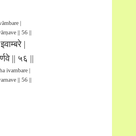
vāmbare |
rṇave || 56 ||
इवाम्बरे |
र्णवे || ५६ ||
a ivambare |
rnave || 56 ||