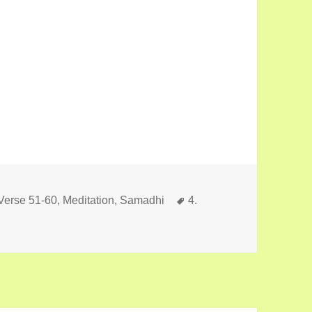
Schlagwörter
 Verse 51-60
,
Meditation, Samadhi
4.