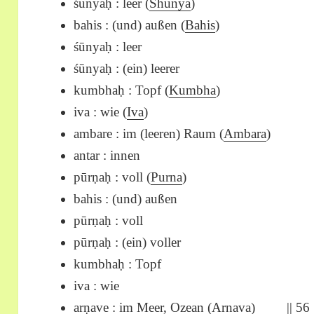
śūnyaḥ : leer (
Shunya
)
bahis : (und) außen (
Bahis
)
śūnyaḥ : leer
śūnyaḥ : (ein) leerer
kumbhaḥ : Topf (
Kumbha
)
iva : wie (
Iva
)
ambare : im (leeren) Raum (
Ambara
)
antar : innen
pūrṇaḥ : voll
(
Purna
)
bahis : (und) außen
pūrṇaḥ : voll
pūrṇaḥ : (ein) voller
kumbhaḥ : Topf
iva : wie
arṇave : im Meer, Ozean (
Arnava
) || 56 |