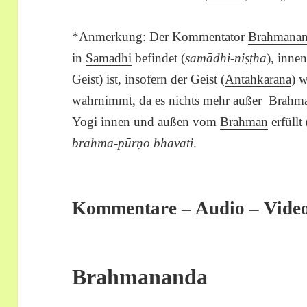
*Anmerkung: Der Kommentator
Brahmana
in
Samadhi
befindet (
samādhi-niṣṭha
), inne
Geist) ist, insofern der Geist (
Antahkarana
) 
wahrnimmt, da es nichts mehr außer
Brahm
Yogi innen und außen vom
Brahman
erfüllt 
brahma-pūrṇo bhavati
.
Kommentare – Audio – Vide
Brahmananda