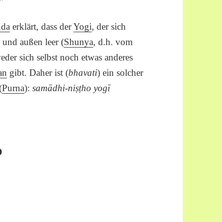
nda
erklärt, dass der
Yogi
, der sich
n und außen leer (
Shunya
, d.h. vom
weder sich selbst noch etwas anderes
an
gibt. Daher ist (
bhavati
) ein solcher
(
Purna
):
samādhi-niṣṭho yogī
o