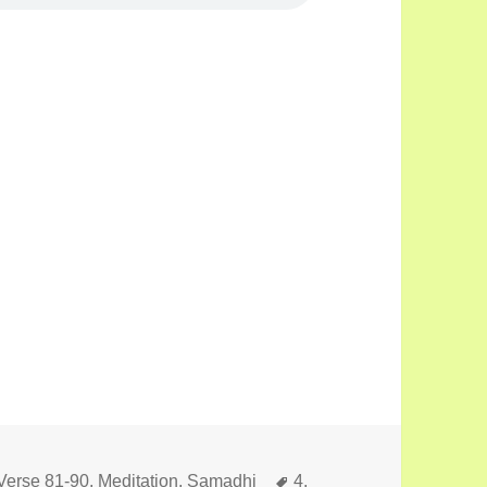
Schlagwörter
 Verse 81-90
,
Meditation, Samadhi
4.