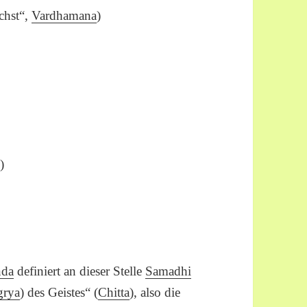
chst“,
Vardhamana
)
i
)
nda
definiert an dieser Stelle
Samadhi
grya
) des Geistes“ (
Chitta
), also die