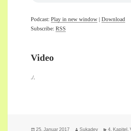
Podcast:
Play in new window
|
Download
Subscribe:
RSS
Video
./.
Veröffentlicht
Autor
Kategorien
25. Januar 2017
Sukadev
4. Kapitel,