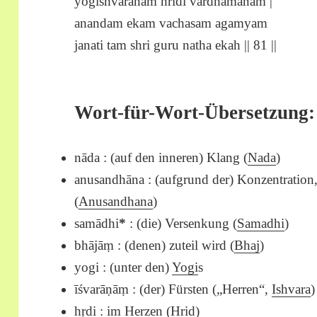
yogishvaranam hridi vardhamanam |
anandam ekam vachasam agamyam
janati tam shri guru natha ekah || 81 ||
Wort-für-Wort-Übersetzung:
nāda : (auf den inneren) Klang (
Nada
)
anusandhāna : (aufgrund der) Konzentration
(
Anusandhana
)
samādhi
*
: (die) Versenkung (
Samadhi
)
bhājāṃ : (denen) zuteil wird (
Bhaj
)
yogi : (unter den)
Yogi
s
īśvarāṇāṃ : (der) Fürsten („Herren“,
Ishvara
)
hṛdi : im Herzen (
Hrid
)