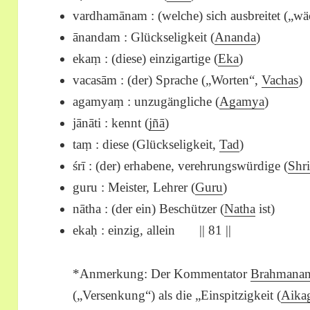
vardhamānam : (welche) sich ausbreitet („wä
ānandam : Glückseligkeit (
Ananda
)
ekaṃ : (diese) einzigartige (
Eka
)
vacasām : (der) Sprache („Worten“,
Vachas
)
agamyaṃ : unzugängliche (
Agamya
)
jānāti : kennt (
jñā
)
taṃ : diese (Glückseligkeit,
Tad
)
śrī : (der) erhabene, verehrungswürdige (
Shr
guru : Meister, Lehrer (
Guru
)
nātha : (der ein) Beschützer (
Natha
ist)
ekaḥ : einzig, allein || 81 ||
*Anmerkung: Der Kommentator
Brahmana
(„Versenkung“) als die „Einspitzigkeit (
Aika