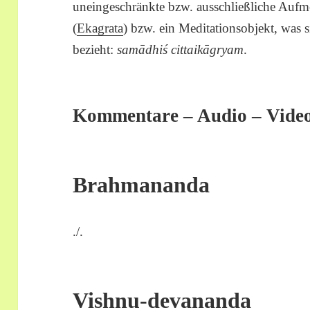
uneingeschränkte bzw. ausschließliche Aufm
(
Ekagrata
) bzw. ein Meditationsobjekt, was s
bezieht:
samādhiś cittaikāgryam
.
Kommentare – Audio – Vide
Brahmananda
./.
Vishnu-devananda