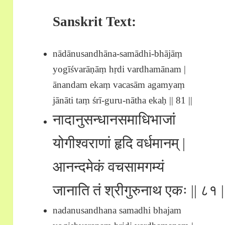
Sanskrit Text:
nādānusandhāna-samādhi-bhājāṃ
yogīśvarāṇāṃ hṛdi vardhamānam |
ānandam ekaṃ vacasām agamyaṃ
jānāti taṃ śrī-guru-nātha ekaḥ || 81 ||
नादानुसन्धानसमाधिभाजां
योगीश्वराणां हृदि वर्धमानम् |
आनन्दमेकं वचसामगम्यं
जानाति तं श्रीगुरुनाथ एकः || ८१ |
nadanusandhana samadhi bhajam