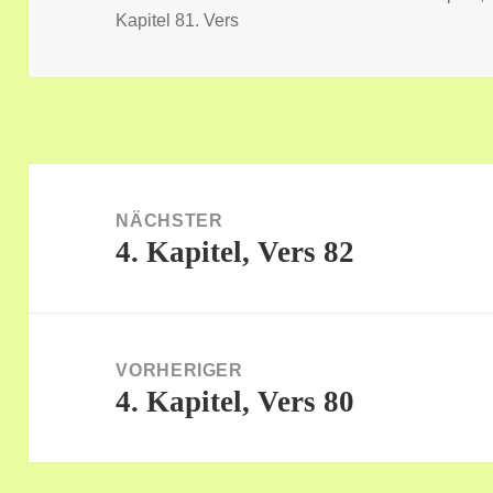
am
Kapitel 81. Vers
Beitragsnavigation
NÄCHSTER
4. Kapitel, Vers 82
Nächster
Beitrag:
VORHERIGER
4. Kapitel, Vers 80
Vorheriger
Beitrag: