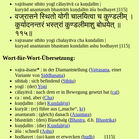
vajrāsane sthito yogī cālayitvā ca kuṇḍalīm |
kuryād anantaraṁ bhastrāṁ kuṇḍalīm āśu bodhayet ||115||
वज्रासने स्थितो योगी चालयित्वा च कुण्डलीम् ।
कुर्यादनन्तरं भस्त्रां कुण्डलीमाशु बोधयेत् ॥
११५॥
vajrasane sthito yogi chalayitva cha kundalim |
kuryad anantaram bhastram kundalim ashu bodhayet ||115||
Wort-für-Wort-Übersetzung:
vajra-āsane
*
: in der Diamantstellung (
Vajrasana
, einer
Variante von
Siddhasana
)
sthitaḥ : sich befindend (
Sthita
)
yogī : (der)
Yogi
cālayitvā : nach dem er in Bewegung gesetzt hat (
cal
)
ca : und, aber (
Cha
)
kuṇḍalīm : (die)
Kundali(ni)
kuryāt : (er) führe aus („mache“,
kṛ
)
anantaraṁ : (gleich) danach (
Anantara
)
bhastrāṁ : (den) Blasebalg (
Bhastra
, d.h.
Bhastrika
)
kuṇḍalīm : (die)
Kundali(ni)
āśu : schnell (
Ashu
)
bodhayet : (so) kann er erwecken (
budh
) ||115||